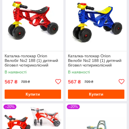
Каталка-толокар Orion
Каталка-толокар Orion
Велобіг No2 188 (1) дитячий
Велобіг No2 188 (1) дитячий
біговел чотириколісний
біговел чотириколісний
мотоцикл із клаксоном,
мотоцикл із клаксоном, синій
В наявності
В наявності
червоний
567
567
₴
₴
709 ₴
709 ₴
Купити
Купити
–20%
–20%