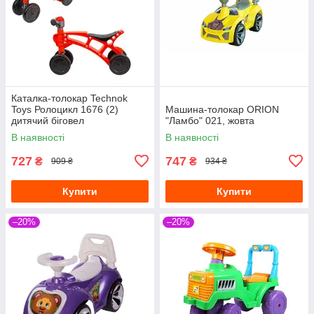
Каталка-толокар Technok
Toys Ролоцикл 1676 (2)
Машина-толокар ORION
дитячий біговел
"Ламбо" 021, жовта
чотириколісний мотоцикл,
В наявності
В наявності
червоний
727
747
₴
₴
909 ₴
934 ₴
Купити
Купити
–20%
–20%