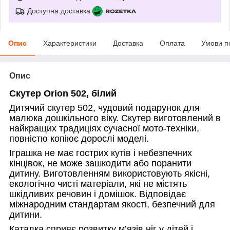
Доступна доставка
Опис
Характеристики
Доставка
Оплата
Умови п
Опис
Скутер Orion 502, білий
Дитячий скутер 502, чудовий подарунок для
малюка дошкільного віку. Скутер виготовлений в
найкращих традиціях сучасної мото-техніки,
повністю копіює дорослі моделі.
Іграшка не має гострих кутів і небезпечних
кінцівок, не може зашкодити або поранити
дитину. Виготовленням використовують якісні,
екологічно чисті матеріали, які не містять
шкідливих речовин і домішок. Відповідає
міжнародним стандартам якості, безпечний для
дитини.
Каталка сприяє розвитку м’язів ніг у дітей і