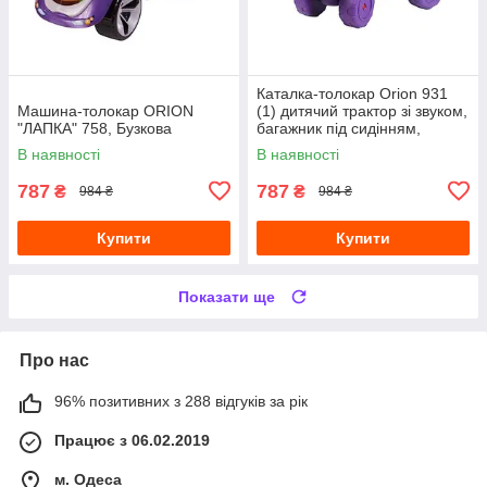
Каталка-толокар Orion 931
Машина-толокар ORION
(1) дитячий трактор зі звуком,
"ЛАПКА" 758, Бузкова
багажник під сидінням,
зелений
В наявності
В наявності
787
787
₴
₴
984 ₴
984 ₴
Купити
Купити
Показати ще
Про нас
96% позитивних з 288 відгуків за рік
Працює з 06.02.2019
м. Одеса