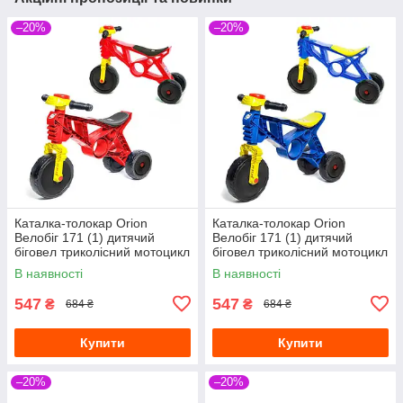
–20%
–20%
Каталка-толокар Orion
Каталка-толокар Orion
Велобіг 171 (1) дитячий
Велобіг 171 (1) дитячий
біговел триколісний мотоцикл
біговел триколісний мотоцикл
із клаксоном, червоний
із клаксоном, синій
В наявності
В наявності
547
547
₴
₴
684 ₴
684 ₴
Купити
Купити
–20%
–20%