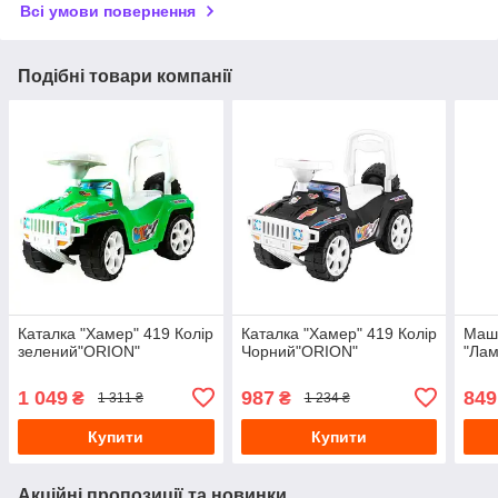
Всі умови повернення
Подібні товари компанії
Каталка "Хамер" 419 Колір
Каталка "Хамер" 419 Колір
Маш
зелений"ORION"
Чорний"ORION"
"Лам
1 049
987
849
₴
₴
1 311 ₴
1 234 ₴
Купити
Купити
Акційні пропозиції та новинки