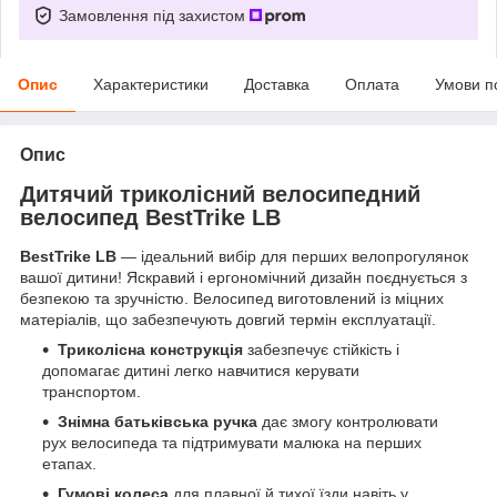
Замовлення під захистом
Опис
Характеристики
Доставка
Оплата
Умови п
Опис
Дитячий триколісний велосипедний
велосипед BestTrike LB
BestTrike LB
— ідеальний вибір для перших велопрогулянок
вашої дитини! Яскравий і ергономічний дизайн поєднується з
безпекою та зручністю. Велосипед виготовлений із міцних
матеріалів, що забезпечують довгий термін експлуатації.
Триколісна конструкція
забезпечує стійкість і
допомагає дитині легко навчитися керувати
транспортом.
Знімна батьківська ручка
дає змогу контролювати
рух велосипеда та підтримувати малюка на перших
етапах.
Гумові колеса
для плавної й тихої їзди навіть у