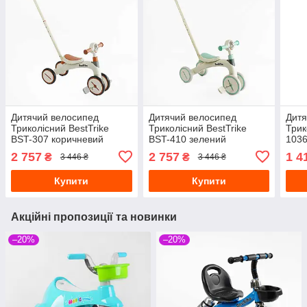
Дитячий велосипед
Дитячий велосипед
Дитя
Триколісний BestTrike
Триколісний BestTrike
Трик
BST-307 коричневий
BST-410 зелений
1036
2 757
2 757
1 4
₴
₴
3 446 ₴
3 446 ₴
Купити
Купити
Акційні пропозиції та новинки
–20%
–20%