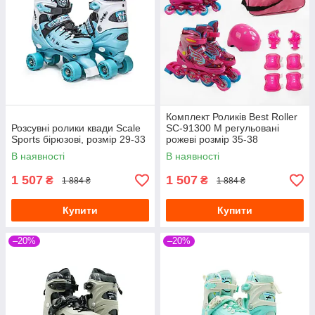
Комплект Роликів Best Roller
Розсувні ролики квади Scale
SC-91300 М регульовані
Sports бірюзові, розмір 29-33
рожеві розмір 35-38
В наявності
В наявності
1 507
1 507
₴
₴
1 884 ₴
1 884 ₴
Купити
Купити
–20%
–20%