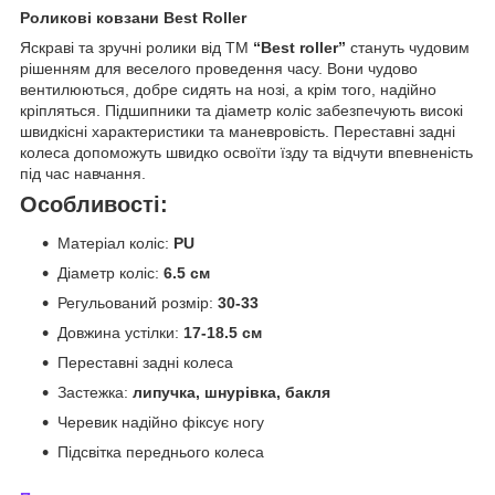
Роликові ковзани Best Roller
Яскраві та зручні ролики від ТМ
“Best roller”
стануть чудовим
рішенням для веселого проведення часу. Вони чудово
вентилюються, добре сидять на нозі, а крім того, надійно
кріпляться. Підшипники та діаметр коліс забезпечують високі
швидкісні характеристики та маневровість. Переставні задні
колеса допоможуть швидко освоїти їзду та відчути впевненість
під час навчання.
Особливості:
Матеріал коліс:
PU
Діаметр коліс:
6.5 см
Регульований розмір:
30-33
Довжина устілки:
17-18.5 см
Переставні задні колеса
Застежка:
липучка, шнурівка, бакля
Черевик надійно фіксує ногу
Підсвітка переднього колеса