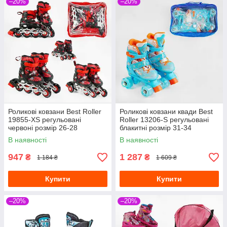
–20%
–20%
Роликові ковзани Best Roller
Роликові ковзани квади Best
19855-XS регульовані
Roller 13206-S регульовані
червоні розмір 26-28
блакитні розмір 31-34
В наявності
В наявності
947
1 287
₴
₴
1 184 ₴
1 609 ₴
Купити
Купити
–20%
–20%