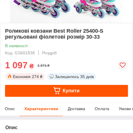
Роликові ковзани Best Roller 25400-S
регульовані фіолетові розмір 30-33
В наявності
Код: GS601838
Роздріб
1 097
₴
1 371 ₴
Економія
274 ₴
Залишилось
35 днів
Купити
Опис
Характеристики
Доставка
Оплата
Умови 
Опис