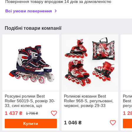
Повернення товару впродовж 14 днів за домовленістю
Всі умови повернення
Подібні товари компанії
Розсувні ролики Best
Роликові ковзани Best
Роли
Roller 56019-S, розмір 30-
Roller 968-S, регульовані,
Best
33, сині колеса, що
червоні, розмір 29-33
регу
світяться.
розм
1 437
1 2
₴
1 796 ₴
1 046
₴
Купити