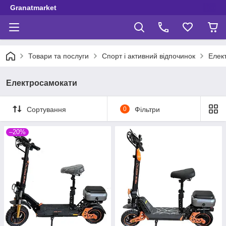
Granatmarket
Товари та послуги
Спорт і активний відпочинок
Елек
Електросамокати
Сортування
0
Фільтри
–20%