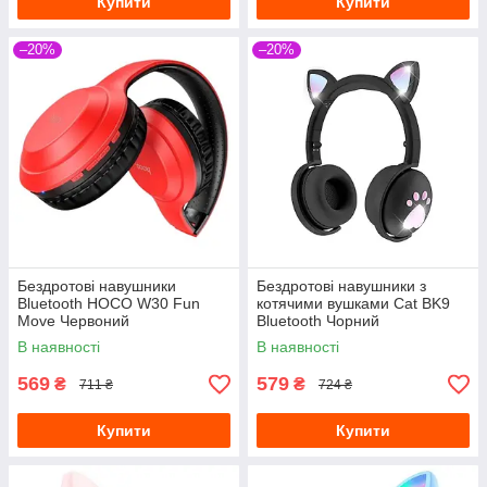
Купити
Купити
–20%
–20%
Бездротові навушники
Бездротові навушники з
Bluetooth HOCO W30 Fun
котячими вушками Cat BK9
Move Червоний
Bluetooth Чорний
В наявності
В наявності
569
579
₴
₴
711 ₴
724 ₴
Купити
Купити