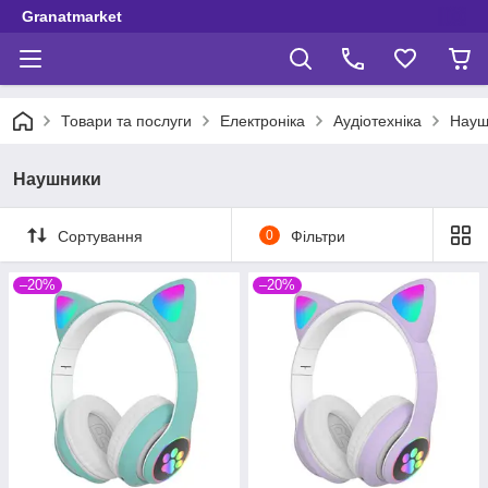
Granatmarket
Товари та послуги
Електроніка
Аудіотехніка
Науш
Наушники
Сортування
0
Фільтри
–20%
–20%