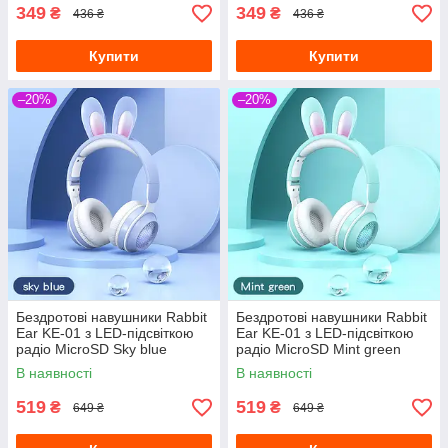
349
349
₴
₴
436 ₴
436 ₴
Купити
Купити
–20%
–20%
Бездротові навушники Rabbit
Бездротові навушники Rabbit
Ear KE-01 з LED-підсвіткою
Ear KE-01 з LED-підсвіткою
радіо MicroSD Sky blue
радіо MicroSD Mint green
В наявності
В наявності
519
519
₴
₴
649 ₴
649 ₴