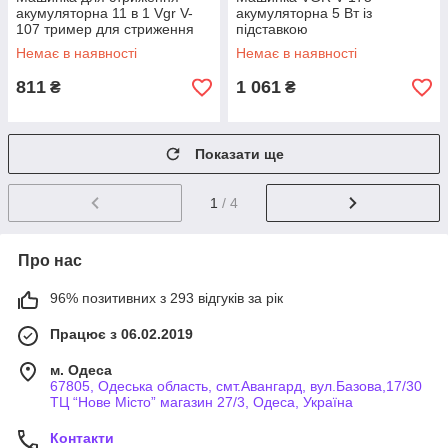
акумуляторна 11 в 1 Vgr V-
акумуляторна 5 Вт із
107 тример для стриження
підставкою
волосся бороди та носа
Немає в наявності
Немає в наявності
Сірий
811
1 061
₴
₴
Показати ще
1
/ 4
Про нас
96% позитивних з 293 відгуків за рік
Працює з 06.02.2019
м. Одеса
67805, Одеська область, смт.Авангард, вул.Базова,17/30
ТЦ “Нове Місто” магазин 27/3, Одеса, Україна
Контакти