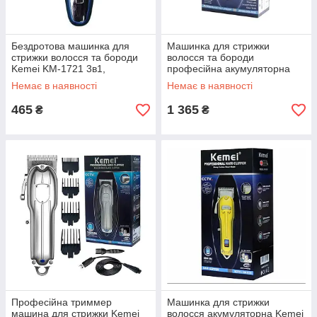
Бездротова машинка для
Машинка для стрижки
стрижки волосся та бороди
волосся та бороди
Kemei KM-1721 3в1,
професійна акумуляторна
триммер, бритва
Kemei USB 5W Gold KM-2030
Немає в наявності
Немає в наявності
465
1 365
₴
₴
Професійна триммер
Машинка для стрижки
машина для стрижки Kemei
волосся акумуляторна Kemei