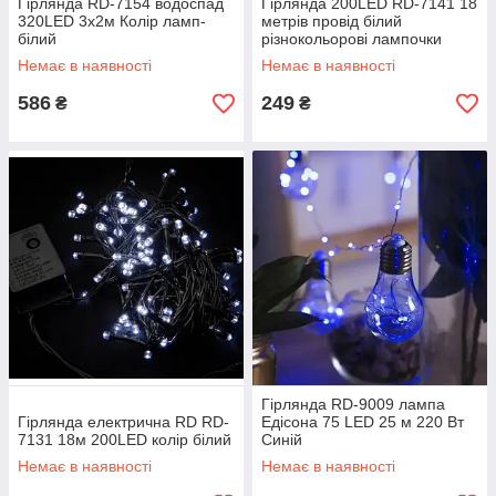
Гірлянда RD-7154 водоспад
Гірлянда 200LED RD-7141 18
320LED 3х2м Колір ламп-
метрів провід білий
білий
різнокольорові лампочки
Немає в наявності
Немає в наявності
586
249
₴
₴
Гірлянда RD-9009 лампа
Гірлянда електрична RD RD-
Едісона 75 LED 25 м 220 Вт
7131 18м 200LED колір білий
Синій
Немає в наявності
Немає в наявності