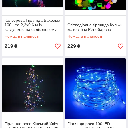
Кольорова Гірлянда Бахрама
100 Led 2,2х0,6 м із
Світлодіодна гірлянда Кульки
заглушкою на силіконовому
матові 5 м Різнобарвна
дроті RD-7164
Немає в наявності
Немає в наявності
219
229
₴
₴
Гірлянда роса Кінський Хвіст
Гірлянда роса 100LED