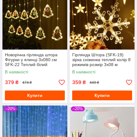
Новорічна гірлянда штора
Гірлянда Штора (SFK-19)
Фігурки у ялинці 3х080 см
зірка сніжинка теплий колір 8
SFK-22 Теплий білий
режимів розмір 3х08 м
Світлодіодна led гірлянд
В наявності
В наявності
379
359
₴
₴
474 ₴
449 ₴
Купити
Купити
–20%
–20%