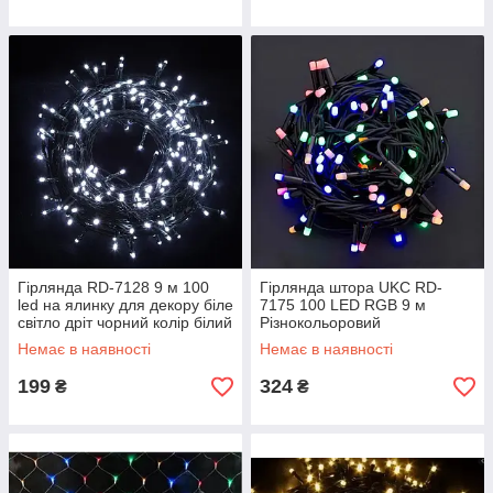
Гірлянда RD-7128 9 м 100
Гірлянда штора UKC RD-
led на ялинку для декору біле
7175 100 LED RGB 9 м
світло дріт чорний колір білий
Різнокольоровий
Немає в наявності
Немає в наявності
199
324
₴
₴