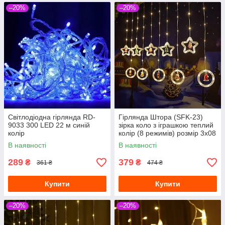
–20%
–20%
Світлодіодна гірлянда RD-
Гірлянда Штора (SFK-23)
9033 300 LED 22 м синій
зірка коло з іграшкою теплий
колір
колір (8 режимів) розмір 3х08
м
В наявності
В наявності
289
379
₴
₴
361 ₴
474 ₴
Купити
Купити
–20%
–20%