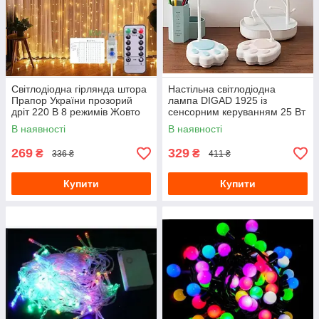
Світлодіодна гірлянда штора
Настільна світлодіодна
Прапор України прозорий
лампа DIGAD 1925 із
дріт 220 В 8 режимів Жовто
сенсорним керуванням 25 Вт
синій розмір 2х2 метри
3000-6000K мятна з
В наявності
В наявності
акумулятором
269
329
₴
₴
336 ₴
411 ₴
Купити
Купити