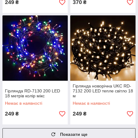
249
370
₴
₴
Гірлянда новорічна UKC RD-
Гірлянда RD-7130 200 LED
7132 200 LED тепле світло 18
18 метрів колір мікс
м
Немає в наявності
Немає в наявності
249
249
₴
₴
Показати ще