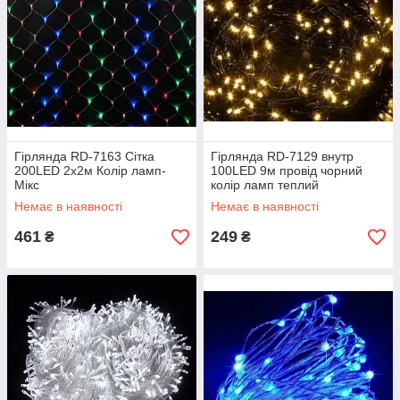
Гірлянда RD-7163 Сітка
Гірлянда RD-7129 внутр
200LED 2x2м Колір ламп-
100LED 9м провід чорний
Мікс
колір ламп теплий
Немає в наявності
Немає в наявності
461
249
₴
₴