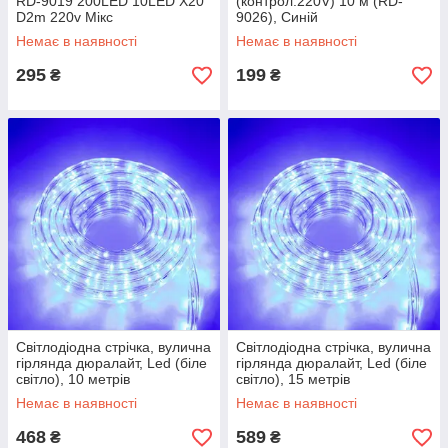
RD-9019 200LED 10LED X20
(контрол.220V) 10 м (RD-
D2m 220v Мікс
9026), Синій
Немає в наявності
Немає в наявності
295
199
₴
₴
Світлодіодна стрічка, вулична
Світлодіодна стрічка, вулична
гірлянда дюралайт, Led (біле
гірлянда дюралайт, Led (біле
світло), 10 метрів
світло), 15 метрів
Немає в наявності
Немає в наявності
468
589
₴
₴