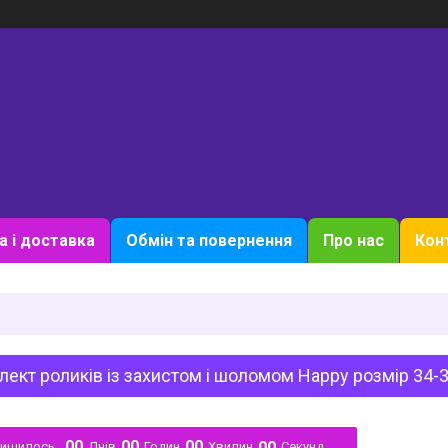
а і доставка
Обмін та повернення
Про нас
Кон
ект роликів із захистом і шоломом Happy розмір 34-3
0
0
0
0
0
0
0
0
лишилось
Днів
Годин
Хвилин
Секунд