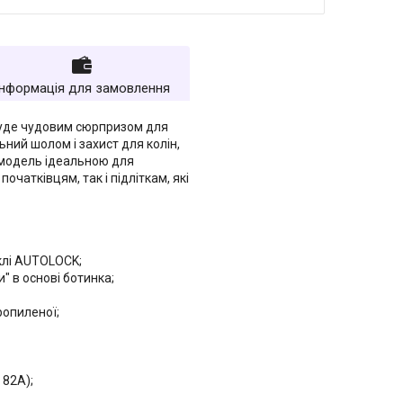
Інформація для замовлення
уде чудовим сюрпризом для
ьний шолом і захист для колін,
ю модель ідеальною для
очатківцям, так і підліткам, які
аклі AUTOLOCK;
" в основі ботинка;
ропиленої;
 82А);