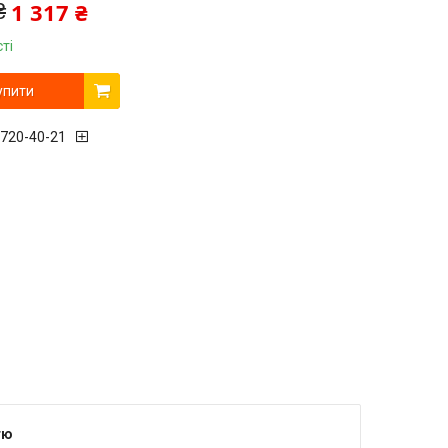
1 317 ₴
₴
ті
упити
 720-40-21
тю