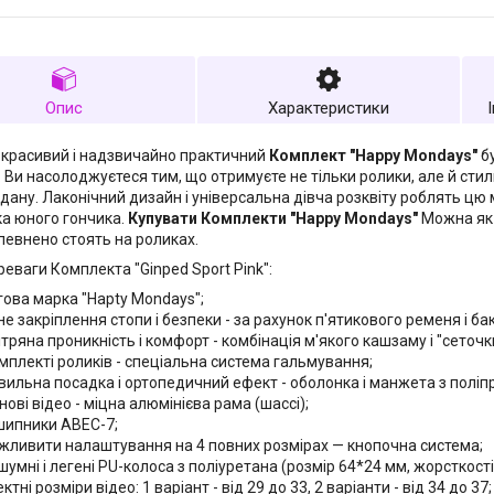
Опис
Характеристики
 красивий і надзвичайно практичний
Комплект "Happy Mondays"
б
. Ви насолоджуєтеся тим, що отримуєте не тільки ролики, але й стил
 ладану. Лаконічний дизайн і універсальна дівча розквіту роблять ц
а юного гончика.
Купувати Комплекти "Happy Mondays"
Можна як п
впевнено стоять на роликах.
реваги Комплекта "Ginped Sport Pink":
гова марка "Hapty Mondays";
не закріплення стопи і безпеки - за рахунок п'ятикового ременя і б
тряна проникність і комфорт - комбінація м'якого кашзаму і "сеточки
омплекті роликів - спеціальна система гальмування;
вильна посадка і ортопедичний ефект - оболонка і манжета з поліп
нові відео - міцна алюмінієва рама (шассі);
шипники ABEC-7;
жливити налаштування на 4 повних розмірах — кнопочна система;
умні і легені PU-колоса з поліуретана (розмір 64*24 мм, жорсткості
ктні розміри відео: 1 варіант - від 29 до 33, 2 варіанти - від 34 до 37;