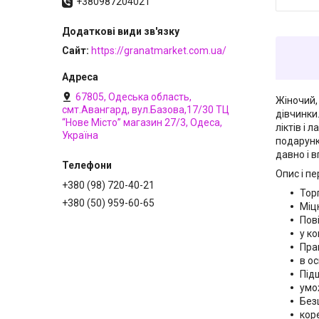
+380987204021
Сайт
https://granatmarket.com.ua/
67805, Одеська область,
Жіночий,
смт.Авангард, вул.Базова,17/30 ТЦ
дівчинки
“Нове Місто” магазин 27/3, Одеса,
ліктів і
Україна
подарунк
давно і 
Опис і пе
+380 (98) 720-40-21
Тор
+380 (50) 959-60-65
Міц
Пові
у к
Пра
в ос
Під
умо
Безш
коре