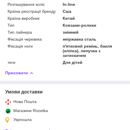
Розташування коліс
In-line
Країна реєстрації бренду
Сша
Країна-виробник
Китай
Тип
Ковзани-ролики
Тип лайнера
знімний
Фіксація черевика
неіржавка сталь
Фіксація ноги
п'ятковий ремінь, бакля
(кліпса), липучка з
затискачем
теги
Для дітей
Приховати
Умови доставки
Нова Пошта
Магазини Rozetka
Укрпошта