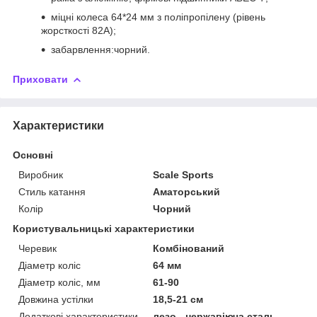
міцні колеса 64*24 мм з поліпропілену (рівень
жорсткості 82А);
забарвлення:чорний.
Приховати
Характеристики
Основні
Виробник
Scale Sports
Стиль катання
Аматорський
Колір
Чорний
Користувальницькі характеристики
Черевик
Комбінований
Діаметр коліс
64 мм
Діаметр коліс, мм
61-90
Довжина устілки
18,5-21 см
Додаткові характеристики
лезо - нержавіюча сталь,