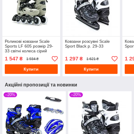
Роликові ковзани Scale
Ковзани розсувні Scale
Ковз
Sports LF 605 розмір 29-
Sport Black р. 29-33
Spor
33 світні колеса сірий
1 547
1 297
1 2
₴
₴
1 934 ₴
1 621 ₴
Купити
Купити
Акційні пропозиції та новинки
–20%
–20%