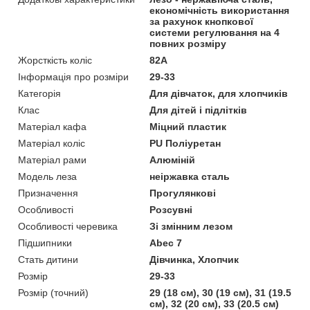
економічність використання
за рахунок кнопкової
системи регулювання на 4
повних розміру
Жорсткість коліс
82A
Інформація про розміри
29-33
Категорія
Для дівчаток, для хлопчиків
Клас
Для дітей і підлітків
Матеріал кафа
Міцний пластик
Матеріал коліс
PU Поліуретан
Матеріал рами
Алюміній
Модель леза
неіржавка сталь
Призначення
Прогулянкові
Особливості
Розсувні
Особливості черевика
Зі змінним лезом
Підшипники
Abec 7
Стать дитини
Дівчинка, Хлопчик
Розмір
29-33
Розмір (точний)
29 (18 см), 30 (19 см), 31 (19.5
см), 32 (20 см), 33 (20.5 см)