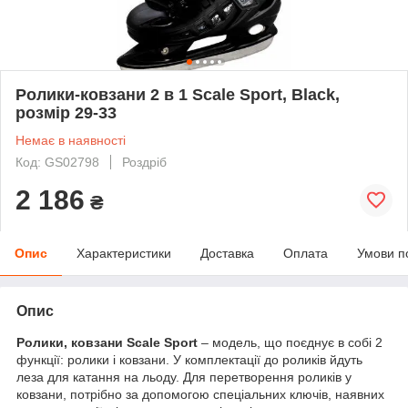
Ролики-ковзани 2 в 1 Scale Sport, Black,
розмір 29-33
Немає в наявності
Код: GS02798
Роздріб
2 186
₴
Опис
Характеристики
Доставка
Оплата
Умови п
Опис
Ролики, ковзани Scale Sport
– модель, що поєднує в собі 2
функції: ролики і ковзани. У комплектації до роликів йдуть
леза для катання на льоду. Для перетворення роликів у
ковзани, потрібно за допомогою спеціальних ключів, наявних