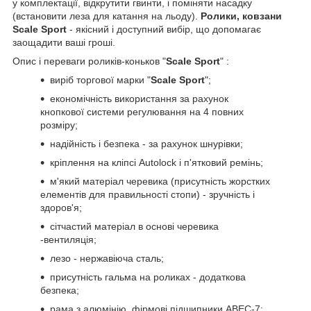
у комплектації, відкрутити гвинти, і поміняти насадку
(встановити леза для катання на льоду).
Ролики, ковзани
Scale Sport
- якісний і доступний вибір, що допомагає
заощадити ваші гроші.
Опис і переваги роликів-коньков "
Scale Sport
" :
виріб торгової марки "
Scale Sport
";
економічність використання за рахунок
кнопкової системи регулювання на 4 повних
розміру;
надійність і безпека - за рахунок шнурівки;
кріплення на кліпсі Autоlock і п'ятковий ремінь;
м'який матеріал черевика (присутність жорстких
елементів для правильності стопи) - зручність і
здоров'я;
сітчастий матеріал в основі черевика
-вентиляція;
лезо - нержавіюча сталь;
присутність гальма на роликах - додаткова
безпека;
рама з алюмінію, фірмові підшипники ABEC-7;