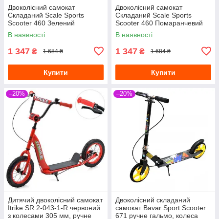
Двоколісний самокат
Двоколісний самокат
Складаний Scale Sports
Складаний Scale Sports
Scooter 460 Зелений
Scooter 460 Помаранчевий
В наявності
В наявності
1 347
1 347
₴
₴
1 684 ₴
1 684 ₴
Купити
Купити
–20%
–20%
Дитячий двоколісний самокат
Двоколісний складаний
Itrike SR 2-043-1-R червоний
самокат Bavar Sport Scooter
з колесами 305 мм, ручне
671 ручне гальмо, колеса