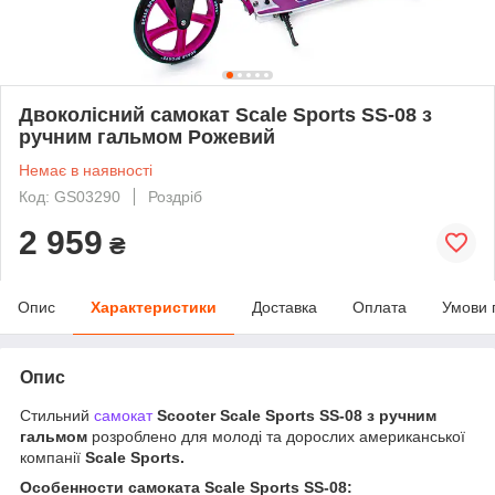
Двоколісний самокат Scale Sports SS-08 з
ручним гальмом Рожевий
Немає в наявності
Код: GS03290
Роздріб
2 959
₴
Опис
Характеристики
Доставка
Оплата
Умови 
Опис
Стильний
самокат
Scooter Scale Sports SS-08 з ручним
гальмом
розроблено для молоді та дорослих американської
компанії
Scale Sports.
Особенности самоката Scale Sports SS-08
: