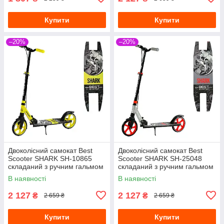
Купити
Купити
–20%
–20%
Двоколісний самокат Best
Двоколісний самокат Best
Scooter SHARK SH-10865
Scooter SHARK SH-25048
складаний з ручним гальмом
складаний з ручним гальмом
і амортизатором жовтий
і амортизатором сірий
В наявності
В наявності
2 127
2 127
₴
₴
2 659 ₴
2 659 ₴
Купити
Купити