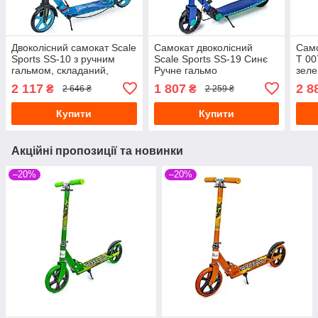
Двоколісний самокат Scale
Самокат двоколісний
Само
Sports SS-10 з ручним
Scale Sports SS-19 Синє
T 00
гальмом, складаний,
Ручне гальмо
зеле
блакитний
ручн
2 117
1 807
2 8
₴
₴
2 646 ₴
2 259 ₴
Купити
Купити
Акційні пропозиції та новинки
–20%
–20%