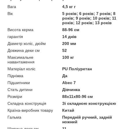
Вага
4,5 кг г
Вік
5 років; 6 років; 7 років; 8
років; 9 років; 10 років; 11
років; 12 років; 13 років
Висота керма
88-96 см
гарантія
14 днів
Діаметр коліс, дюйм
200 мм
Довжина деки см
52
Максимальне
100 кг
навантаження
Матеріал коліс
PU Поліуретан
Підніжка
Да
Підшипники
Abec 7
Стать дитини
Дівчинка
Розміри
88х11х80-96 см
Складна конструкція
Зі складною конструкцією
Країна-виробник товару
Китай
Гальма
Передній ручний, задній
ножний
Ширина деки см
11