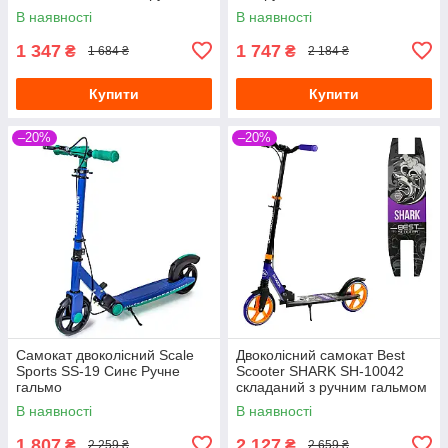
гальмо
200 мм, Жовтий
В наявності
В наявності
1 347
1 747
₴
₴
1 684 ₴
2 184 ₴
Купити
Купити
–20%
–20%
Самокат двоколісний Scale
Двоколісний самокат Best
Sports SS-19 Синє Ручне
Scooter SHARK SH-10042
гальмо
складаний з ручним гальмом
і амортизатором синій
В наявності
В наявності
1 807
2 127
₴
₴
2 259 ₴
2 659 ₴