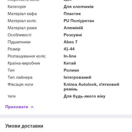
Категорія
Для хлопчиків
Матеріал кафа
Пластик
Матеріал коліс
PU Поліуретан
Матеріал рами
Алюміній
Особливості
Розсувні
Підшипники
Abec 7
Розмір
41-44
Розташування коліс
In-line
Країна-виробник
Китай
Тип
Ролики
Тип лайнера
Інтегрований
Фіксація ноги
Кліпса Autolock, п'ятковий
ремінь
теги
Для будь-якого віку
Приховати
Умови доставки