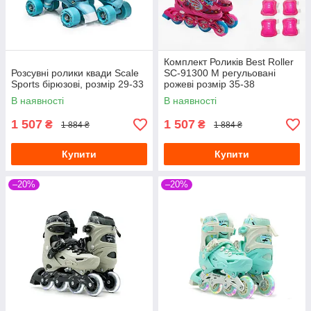
Комплект Роликів Best Roller
Розсувні ролики квади Scale
SC-91300 М регульовані
Sports бірюзові, розмір 29-33
рожеві розмір 35-38
В наявності
В наявності
1 507
1 507
₴
₴
1 884 ₴
1 884 ₴
Купити
Купити
–20%
–20%