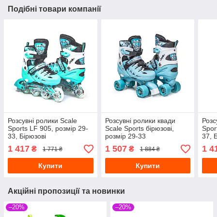
Подібні товари компанії
Розсувні ролики Scale
Розсувні ролики квади
Розс
Sports LF 905, розмір 29-
Scale Sports бірюзові,
Spor
33, Бірюзові
розмір 29-33
37, 
1 417
1 507
1 4
₴
₴
1 771 ₴
1 884 ₴
Купити
Купити
Акційні пропозиції та новинки
–20%
–20%