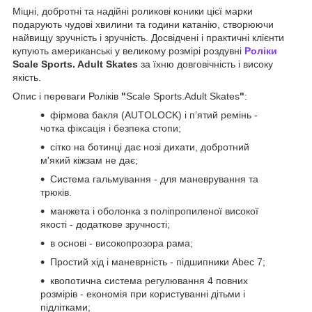
Міцні, добротні та надійні роликові коники цієї марки
подарують чудові хвилини та години катанію, створюючи
найвищу зручність і зручність. Досвідчені і практичні клієнти
купують американські у великому розмірі роздувні
Роліки
Scale Sports. Adult Skates
за їхню довговічність і високу
якість.
Опис і переваги Роліків
"
Scale Sports.Adult Skates
"
:
фірмова бакля (AUTOLOCK) і п’ятий ремінь -
чотка фіксація і безпека стопи;
сітко на ботинці дає нозі дихати, добротний
м'який кіжзам не дає;
Система гальмування - для маневрування та
трюків.
манжета і оболонка з поліпропиленої високої
якості - додаткове зручності;
в основі - високопрозора рама;
Простий хід і маневрність - підшипники Abec 7;
квопотична система регулювання 4 повних
розмірів - економія при користуванні дітьми і
підлітками;