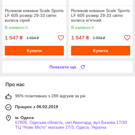
Роликові ковзани Scale Sports
Роликові ковзани Scale Sports
LF 605 розмір 29-33 світні
LF 605 розмір 29-33 світні
колеса сірий
колеса м'ятний
В наявності
В наявності
1 547
1 547
₴
₴
1 934 ₴
1 934 ₴
Купити
Купити
Показати ще
Про нас
96% позитивних з 288 відгуків за рік
Працює з 06.02.2019
м. Одеса
67805, Одеська область, смт.Авангард, вул.Базова,17/30
ТЦ “Нове Місто” магазин 27/3, Одеса, Україна