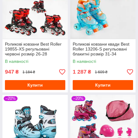
Роликові ковзани Best Roller
Роликові ковзани квади Best
19855-XS регульовані
Roller 13206-S регульовані
червоні розмір 26-28
блакитні розмір 31-34
В наявності
В наявності
947
1 287
₴
₴
1 184 ₴
1 609 ₴
Купити
Купити
–20%
–20%