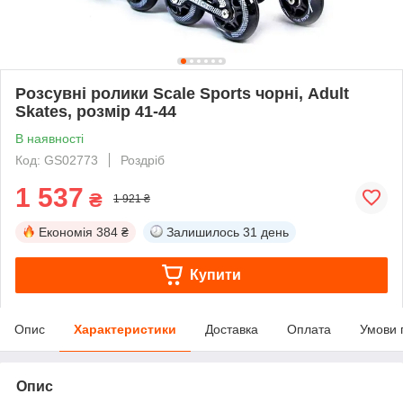
Розсувні ролики Scale Sports чорні, Adult
Skates, розмір 41-44
В наявності
Код: GS02773
Роздріб
1 537
₴
1 921 ₴
Економія
384 ₴
Залишилось
31 день
Купити
Опис
Характеристики
Доставка
Оплата
Умови 
Опис