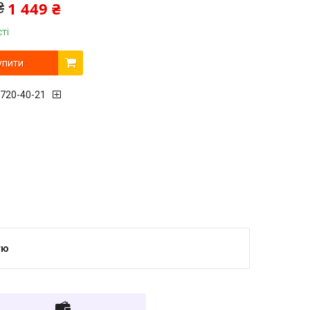
1 449 ₴
₴
ті
упити
 720-40-21
тю