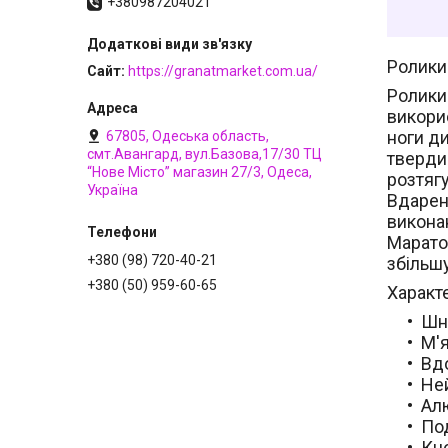
+380987204021
Ролики
Сайт
https://granatmarket.com.ua/
Ролики 
викорис
ноги д
67805, Одеська область,
смт.Авангард, вул.Базова,17/30 ТЦ
твердий
“Нове Місто” магазин 27/3, Одеса,
розтяг
Україна
Вдарена
викона
Марато
+380 (98) 720-40-21
збільш
+380 (50) 959-60-65
Характ
Шну
М'я
Вдо
Не
Алю
По
Кн