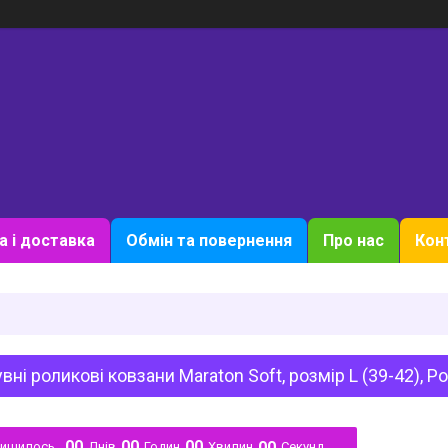
а і доставка
Обмін та повернення
Про нас
Кон
вні роликові ковзани Maraton Soft, розмір L (39-42), Р
0
0
0
0
0
0
0
0
лишилось
Днів
Годин
Хвилин
Секунд