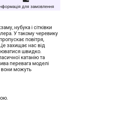
Інформація для замовлення
аму, нубука і сітківки
олера. У такому черевику
пропускає повітря,
 Це захищає нас від
млюватися швидко.
ласичної катанію та
лива перевага моделі
у вони можуть
кою.