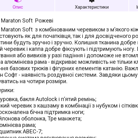
Опис
Характеристики
 Maraton Soft Рожеві
Maraton Soft з комбінованим черевиком з м’якого кіжз
товують як для початківця, так і для досвідченого р
итини будуть зручно і зручно. Колишня тканина добре 
 черевик і каппа добре фіксують і підтримують ногу.
ування або вивихів у разі падіння і допоможе не вто
 алюмінієва рама - відкриває можливість не тільки к
ння базових трюків і фігурних елементів катанію. Важ
н Софт - наявність роздувної системи. Завдяки цьом
уватись на чотири розміри.
ерики:
ровка, бакля Autolock і п’ятий ремінь;
кий черевик з кашзаму в комбінації з нубуком і сітків
сконалена бічна підтримка ноги;
йлонова оболонка, Тре манжета;
мінієва рама;
дшипник ABEC-7;
опочна система регулювання розміру;