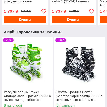
розсувні, рожевий
Zetra S (31-34) Рожевий
Mara
42),
1 797
1 737
1 4
₴
₴
2 246 ₴
2 171 ₴
Купити
Купити
Акційні пропозиції та новинки
–20%
–20%
Розсувні ролики Power
Розсувні ролики Power
Champs зелені розмір 29-33 з
Champs Чорні розмір 29-33 з
колесами, що світяться.
колесами, що світяться.
В наявності
В наявності