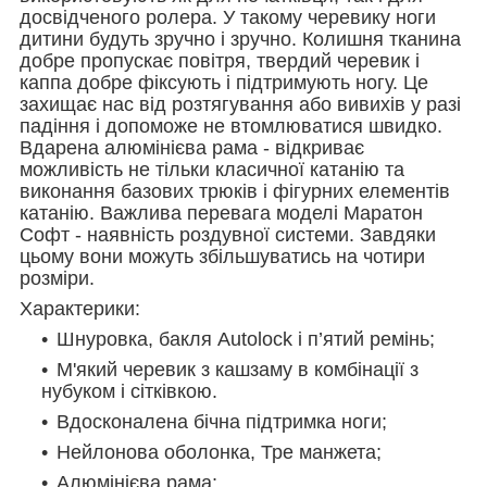
досвідченого ролера. У такому черевику ноги
дитини будуть зручно і зручно. Колишня тканина
добре пропускає повітря, твердий черевик і
каппа добре фіксують і підтримують ногу. Це
захищає нас від розтягування або вивихів у разі
падіння і допоможе не втомлюватися швидко.
Вдарена алюмінієва рама - відкриває
можливість не тільки класичної катанію та
виконання базових трюків і фігурних елементів
катанію. Важлива перевага моделі Маратон
Софт - наявність роздувної системи. Завдяки
цьому вони можуть збільшуватись на чотири
розміри.
Характерики:
Шнуровка, бакля Autolock і п’ятий ремінь;
М'який черевик з кашзаму в комбінації з
нубуком і сітківкою.
Вдосконалена бічна підтримка ноги;
Нейлонова оболонка, Тре манжета;
Алюмінієва рама;