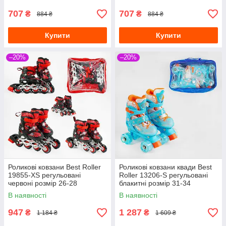
707
707
₴
₴
884 ₴
884 ₴
Купити
Купити
–20%
–20%
Роликові ковзани Best Roller
Роликові ковзани квади Best
19855-XS регульовані
Roller 13206-S регульовані
червоні розмір 26-28
блакитні розмір 31-34
В наявності
В наявності
947
1 287
₴
₴
1 184 ₴
1 609 ₴