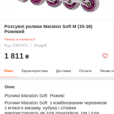
Розсувні ролики Maraton Soft M (35-38)
Рожевий
Немає в наявності
Код: GS07470
Роздріб
1 811
₴
Опис
Характеристики
Доставка
Оплата
Умови п
Опис
Ролики Maraton Soft Рожеві
Ролики Maraton Soft з комбінованим черевиком
з м’якого кіжзаму, нубука і сітківки
використовують як для початківця, так і для