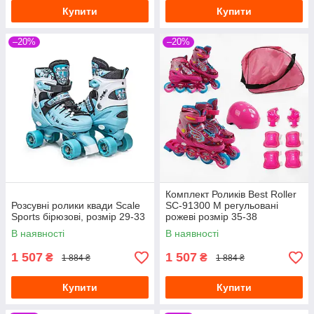
Купити
Купити
–20%
–20%
Комплект Роликів Best Roller
Розсувні ролики квади Scale
SC-91300 М регульовані
Sports бірюзові, розмір 29-33
рожеві розмір 35-38
В наявності
В наявності
1 507
1 507
₴
₴
1 884 ₴
1 884 ₴
Купити
Купити