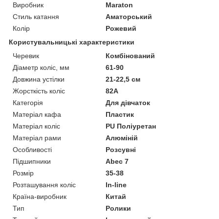
Виробник
Maraton
Стиль катання
Аматорський
Колір
Рожевий
Користувальницькі характеристики
Черевик
Комбінований
Діаметр коліс, мм
61-90
Довжина устілки
21-22,5 см
Жорсткість коліс
82A
Категорія
Для дівчаток
Матеріал кафа
Пластик
Матеріал коліс
PU Поліуретан
Матеріал рами
Алюміній
Особливості
Розсувні
Підшипники
Abec 7
Розмір
35-38
Розташування коліс
In-line
Країна-виробник
Китай
Тип
Ролики