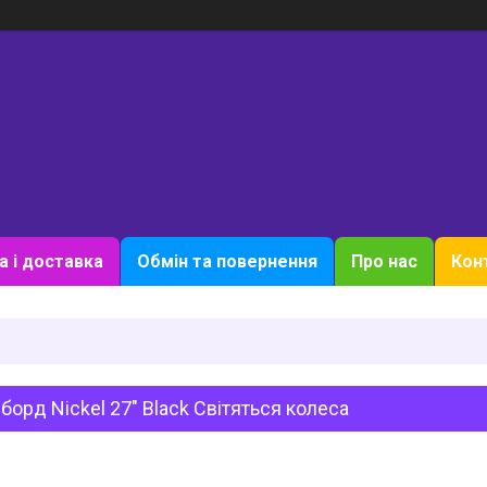
а і доставка
Обмін та повернення
Про нас
Кон
борд Nickel 27" Black Світяться колеса