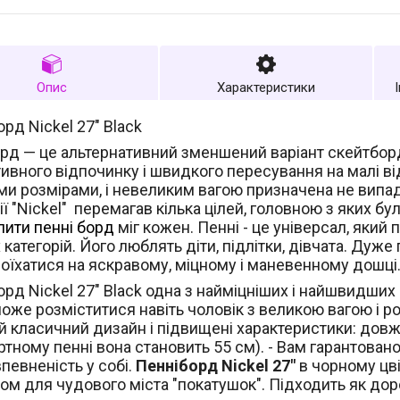
Опис
Характеристики
рд Nickel 27" Black
орд — це альтернативний зменшений варіант скейтбор
ивного відпочинку і швидкого пересування на малі від
и розмірами, і невеликим вагою призначена не випа
ії
"Nickel"
перемагав кілька цілей, головною з яких бул
пити пенні борд
міг кожен. Пенні - це універсал, який 
 категорій. Його люблять діти, підлітки, дівчата. Дуже
роїхатися на яскравому, міцному і маневенному дошці
рд Nickel 27" Black одна з найміцніших і найшвидших 
оже розміститися навіть чоловік з великою вагою і ро
й класичний дизайн і підвищені характеристики: довж
тному пенні вона становить 55 см). - Вам гарантован
певненість у собі.
Пенніборд Nickel 27"
в чорному цві
м для чудового міста "покатушок". Підходить як дорос