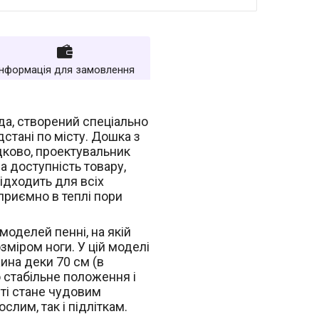
Інформація для замовлення
да, створений спеціально
стані по місту. Дошка з
дково, проектувальник
а доступність товару,
підходить для всіх
 приємно в теплі пори
.
моделей пенні, на якій
зміром ноги. У цій моделі
ина деки 70 см (в
о стабільне положення і
ті стане чудовим
лим, так і підліткам.