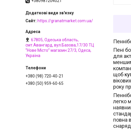
+380987204021
Сайт
https://granatmarket.com.ua/
67805, Одеська область,
Пеннібо
смт.Авангард, вул.Базова,17/30 ТЦ
Пені б
“Нове Місто” магазин 27/3, Одеса,
для акт
Україна
меншим
компан
щоб
ку
+380 (98) 720-40-21
вікових
+380 (50) 959-60-65
року п
Пеннібо
легко м
наявни
стандар
повна в
снарядо