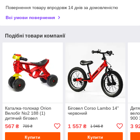
Повернення товару впродовж 14 днів за домовленістю
Всі умови повернення
Подібні товари компанії
Каталка-толокар Orion
Біговел Corso Lambo 14"
Дитя
Велобіг No2 188 (1)
червоний
вело
дитячий біговел
900 
чотириколісний мотоцикл
ручк
567
1 557
3 9
₴
₴
709 ₴
1 946 ₴
із клаксоном, червоний
Купити
Купити