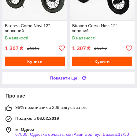
Біговел Corso Navi 12"
Біговел Corso Navi 12"
червоний
зелений
В наявності
В наявності
1 307
1 307
₴
₴
1 634 ₴
1 634 ₴
Купити
Купити
Показати ще
Про нас
96% позитивних з 288 відгуків за рік
Працює з 06.02.2019
м. Одеса
67805, Одеська область, смт.Авангард, вул.Базова,17/30