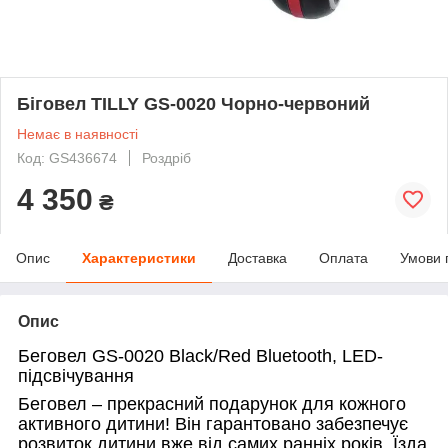
Біговел TILLY GS-0020 Чорно-червоний
Немає в наявності
Код: GS436674
Роздріб
4 350
₴
Опис
Характеристики
Доставка
Оплата
Умови 
Опис
Беговел GS-0020 Black/Red Bluetooth, LED-
підсвічування
Беговел – прекрасний подарунок для кожного
активного дитини! Він гарантовано забезпечує
розвиток дитини вже від самих ранніх років. Їзда