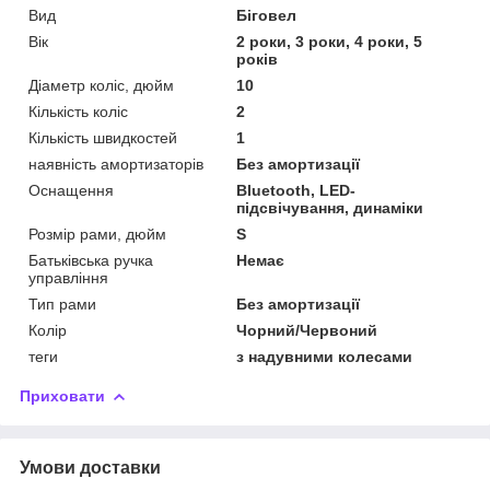
Вид
Біговел
Вік
2 роки, 3 роки, 4 роки, 5
років
Діаметр коліс, дюйм
10
Кількість коліс
2
Кількість швидкостей
1
наявність амортизаторів
Без амортизації
Оснащення
Bluetooth, LED-
підсвічування, динаміки
Розмір рами, дюйм
S
Батьківська ручка
Немає
управління
Тип рами
Без амортизації
Колір
Чорний/Червоний
теги
з надувними колесами
Приховати
Умови доставки