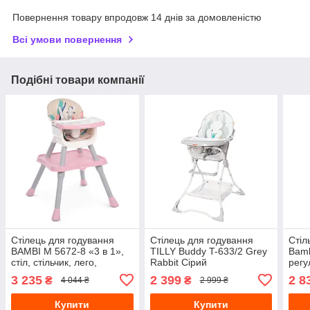
Повернення товару впродовж 14 днів за домовленістю
Всі умови повернення
Подібні товари компанії
Стілець для годування
Стілець для годування
Стіл
BAMBI M 5672-8 «3 в 1»,
TILLY Buddy T-633/2 Grey
Bamb
стіл, стільчик, лего,
Rabbit Сірий
регу
Рожевий
нахи
3 235
2 399
2 8
₴
₴
4 044 ₴
2 999 ₴
Купити
Купити