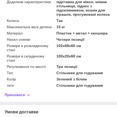
Додаткові характеристики
підставка для ніжок, знімна
стільниця, піднос з
підсклянником, кошик для
іграшок, прогумовані колеса
Колеса
Так
Максимальна вага дитини
15 кг
Матеріал
Пластик + метал + екошкіра
Нахил спинки
Чотири позиції
Розміри в розкладеному
102х68х60 см
стані
Розміри в складеному
100х20х60 см
стані
Регулювання по висоті
Три позиції
Тип
Стільчики для годування
Колір
Зелений з білим
теги
Стільчики для годування
Приховати
Умови доставки