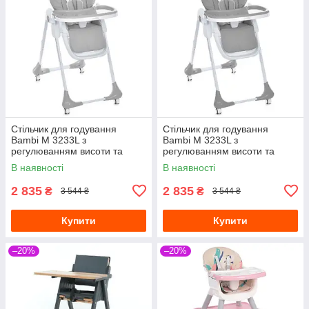
Стільчик для годування
Стільчик для годування
Bambi M 3233L з
Bambi M 3233L з
регулюванням висоти та
регулюванням висоти та
нахилу спинки Сірий
нахилу спинки Темно-сірий
В наявності
В наявності
2 835
2 835
₴
₴
3 544 ₴
3 544 ₴
Купити
Купити
–20%
–20%