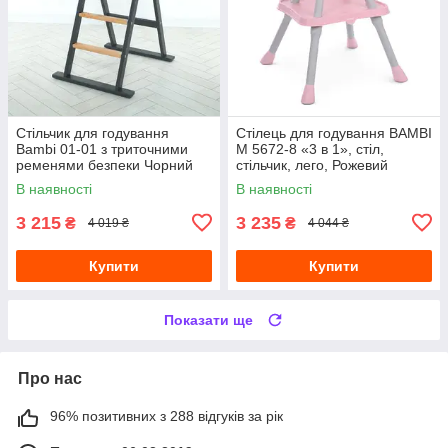
Стільчик для годування
Стілець для годування BAMBI
Bambi 01-01 з триточними
M 5672-8 «3 в 1», стіл,
ременями безпеки Чорний
стільчик, лего, Рожевий
В наявності
В наявності
3 215
3 235
₴
₴
4 019 ₴
4 044 ₴
Купити
Купити
Показати ще
Про нас
96% позитивних з 288 відгуків за рік