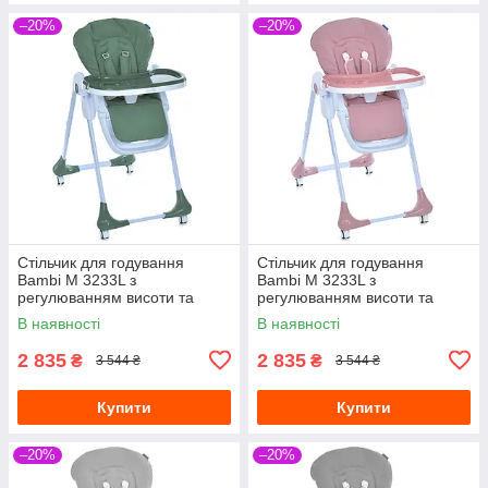
–20%
–20%
Стільчик для годування
Стільчик для годування
Bambi M 3233L з
Bambi M 3233L з
регулюванням висоти та
регулюванням висоти та
нахилу спинки Зелений
нахилу спинки Рожевий
В наявності
В наявності
2 835
2 835
₴
₴
3 544 ₴
3 544 ₴
Купити
Купити
–20%
–20%