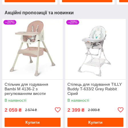
Акційні пропозиції та новинки
–20%
–20%
Стільчик для годування
Стілець для годування TILLY
Bambi M 4136-2 з
Buddy T-633/2 Grey Rabbit
регулюванням висоти
Сірий
Рожевий
В наявності
В наявності
2 059
2 399
₴
₴
2 574 ₴
2 999 ₴
Купити
Купити