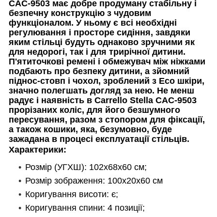
САС-9503 має добре продуману стабільну і
безпечну конструкцію з чудовим
функціоналом. У ньому є всі необхідні
регулювання і просторе сидіння, завдяки
яким стільці будуть однаково зручними як
для недорогі, так і для трирічної дитини.
П'ятиточкові ремені і обмежувач між ніжками
подбають про безпеку дитини, а зйомний
піднос-стовп і чохол, зроблений з Eco шкіри,
значно полегшать догляд за нею. Не менш
радує і наявність в Carrello Stella САС-9503
прорізаних коліс, для його безшумного
пересування, разом з стопором для фіксації,
а також кошики, яка, безумовно, буде
зажадана в процесі експлуатації стільців.
Характерики:
Розмір (УГХШ): 102х68х60 см;
Розмір зображення: 100x20x60 см
Коригування висоти: є;
Коригування спини: 4 позиції;