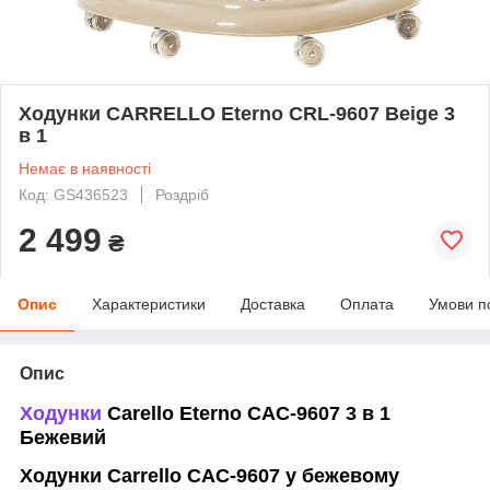
Ходунки CARRELLO Eterno CRL-9607 Beige 3
в 1
Немає в наявності
Код: GS436523
Роздріб
2 499
₴
Опис
Характеристики
Доставка
Оплата
Умови п
Опис
Ходунки
Carello Eterno САС-9607 3 в 1
Бежевий
Ходунки Carrello САС-9607 у бежевому