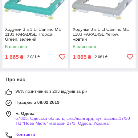
Ходунки 3 в 1 El Camino ME
Ходунки 3 в 1 El Camino ME
1103 PARADISE Tropical
1103 PARADISE Yellow,
Green, зелений
жовтий
В наявності
В наявності
1 665
1 665
₴
₴
2 081 ₴
2 081 ₴
Про нас
96% позитивних з 293 відгуків за рік
Працює з 06.02.2019
м. Одеса
67805, Одеська область, смт.Авангард, вул.Базова,17/30
ТЦ “Нове Місто” магазин 27/3, Одеса, Україна
Контакти