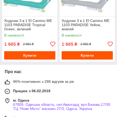
Ходунки 3 в 1 El Camino ME
Ходунки 3 в 1 El Camino ME
1103 PARADISE Tropical
1103 PARADISE Yellow,
Green, зелений
жовтий
В наявності
В наявності
1 665
1 665
₴
₴
2 081 ₴
2 081 ₴
Купити
Купити
Про нас
96% позитивних з 288 відгуків за рік
Працює з 06.02.2019
м. Одеса
67805, Одеська область, смт.Авангард, вул.Базова,17/30
ТЦ “Нове Місто” магазин 27/3, Одеса, Україна