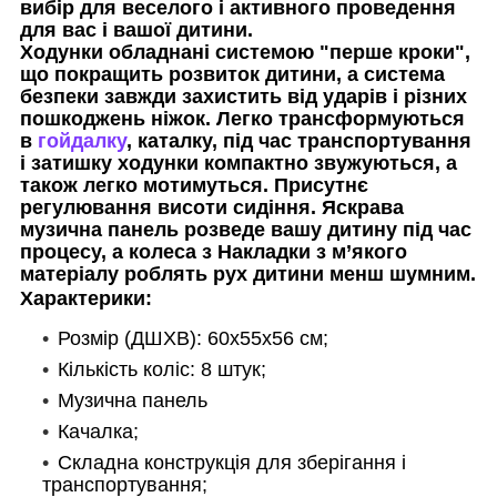
вибір для веселого і активного проведення
для вас і вашої дитини.
Ходунки обладнані системою "перше кроки",
що покращить розвиток дитини, а система
безпеки завжди захистить від ударів і різних
пошкоджень ніжок. Легко трансформуються
в
гойдалку
, каталку, під час транспортування
і затишку ходунки компактно звужуються, а
також легко мотимуться. Присутнє
регулювання висоти сидіння. Яскрава
музична панель розведе вашу дитину під час
процесу, а колеса з Накладки з м’якого
матеріалу роблять рух дитини менш шумним.
Характерики:
Розмір (ДШХВ): 60х55х56 см;
Кількість коліс: 8 штук;
Музична панель
Качалка;
Складна конструкція для зберігання і
транспортування;