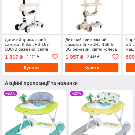
Дитячий триколісний
Дитячий триколісний
Парк
самокат Itrike JR3-167-
самокат Itrike JR3-168-5-
в 1 
5BC-B бежевий, світні
BG бежевий, світні колеса
маши
колеса
1 817
1 957
699
₴
₴
2 271 ₴
2 446 ₴
Купити
Купити
Акційні пропозиції та новинки
–20%
–20%