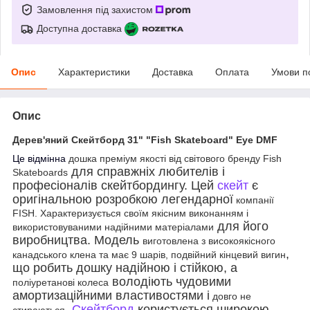
Замовлення під захистом
Доступна доставка
Опис
Характеристики
Доставка
Оплата
Умови п
Опис
Дерев'яний Скейтборд 31" "Fish Skateboard"
Eye DMF
Це відмінна
дошка преміум якості від світового бренду Fish
для справжніх любителів і
Skateboards
професіоналів скейтбордингу. Цей
скейт
є
оригінальною розробкою легендарної
компанії
FISH. Характеризується своїм якісним виконанням і
для його
використовуваними надійними матеріалами
виробництва. Модель
виготовлена з високоякісного
,
канадського клена та має 9 шарів, подвійний кінцевий вигин
що робить дошку надійною і стійкою, а
володіють чудовими
поліуретанові колеса
амортизаційними властивостями і
довго не
.
Скейтборд
користується широкою
стираються