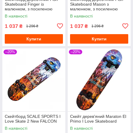
Skateboard Finger із
Skateboard Mason з
малюнком, з посиленою
малюнком, з посиленою
підвіскою
підвіскою
В наявності
В наявності
1 037
1 037
₴
₴
1 296 ₴
1 296 ₴
Купити
Купити
–20%
–20%
Скейтборд SCALE SPORTS I
Скейт дерев'яний Maraton El
Love Skate 2 New FALCON
Primo I Love Skateboard
В наявності
В наявності