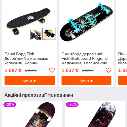
Пенні Борд Fish
Скейтборд дерев'яний
Пенн
Дерев'яний з матовими
Fish Skateboard Finger із
Дере
колесами, Чорний
малюнком, з посиленою
коле
підвіскою
1 087
1 037
1 0
₴
₴
1 359 ₴
1 296 ₴
Купити
Купити
Акційні пропозиції та новинки
–20%
–20%