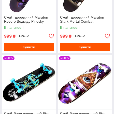
Скейт дерев'яний Maraton
Скейт дерев'яний Maraton
Rovero Ведмідь Pinesky
Stark Mortal Combat
В наявності
В наявності
999
999
₴
₴
1 249 ₴
1 249 ₴
Купити
Купити
–20%
–20%
Скейтборд дерев'яний Fish
Скейтборд дерев'яний Fish