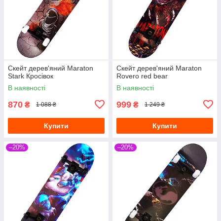
Скейт дерев'яний Maraton
Скейт дерев'яний Maraton
Stark Кросівок
Rovero red bear
В наявності
В наявності
870
999
₴
₴
1 088 ₴
1 249 ₴
Купити
Купити
–20%
–20%