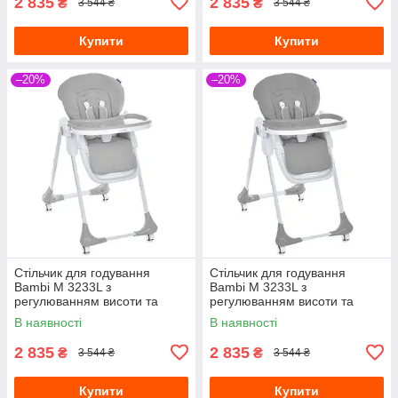
2 835
2 835
₴
₴
3 544 ₴
3 544 ₴
Купити
Купити
–20%
–20%
Стільчик для годування
Стільчик для годування
Bambi M 3233L з
Bambi M 3233L з
регулюванням висоти та
регулюванням висоти та
нахилу спинки Сірий
нахилу спинки Темно-сірий
В наявності
В наявності
2 835
2 835
₴
₴
3 544 ₴
3 544 ₴
Купити
Купити