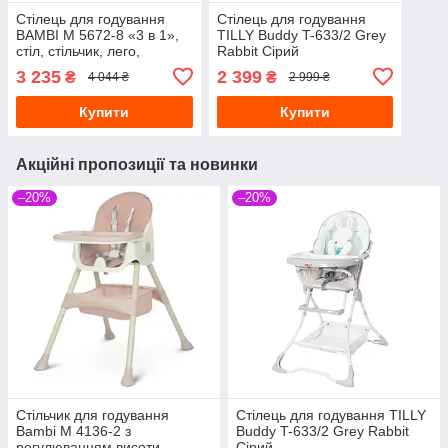
Стілець для годування
Стілець для годування
BAMBI M 5672-8 «3 в 1»,
TILLY Buddy T-633/2 Grey
стіл, стільчик, лего,
Rabbit Сірий
Рожевий
3 235
2 399
₴
₴
4 044 ₴
2 999 ₴
Купити
Купити
Акційні пропозиції та новинки
–20%
–20%
Стільчик для годування
Стілець для годування TILLY
Bambi M 4136-2 з
Buddy T-633/2 Grey Rabbit
регулюванням висоти
Сірий