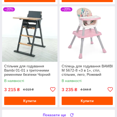
–20%
–20%
Стільчик для годування
Стілець для годування BAMBI
Bambi 01-01 з триточними
M 5672-8 «3 в 1», стіл,
ременями безпеки Чорний
стільчик, лего, Рожевий
В наявності
В наявності
3 215
3 235
₴
₴
4 019 ₴
4 044 ₴
Купити
Купити
Показати ще