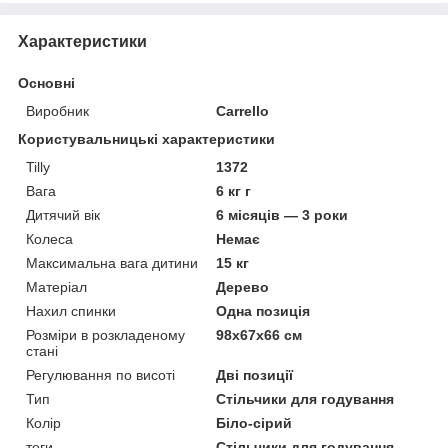
Характеристики
Основні
Виробник
Carrello
Користувальницькі характеристики
Tilly
1372
Вага
6 кг г
Дитячий вік
6 місяців — 3 роки
Колеса
Немає
Максимальна вага дитини
15 кг
Матеріал
Дерево
Нахил спинки
Одна позиція
Розміри в розкладеному
98х67х66 см
стані
Регулювання по висоті
Дві позиції
Тип
Стільчики для годування
Колір
Біло-сірий
теги
Стільчики для годування