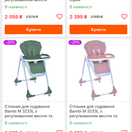
Рожевий
В наявності
В наявності
2 059
2 399
₴
₴
2 574 ₴
2 999 ₴
Купити
Купити
–20%
–20%
Стільчик для годування
Стільчик для годування
Bambi M 3233L з
Bambi M 3233L з
регулюванням висоти та
регулюванням висоти та
нахилу спинки Зелений
нахилу спинки Рожевий
В наявності
В наявності