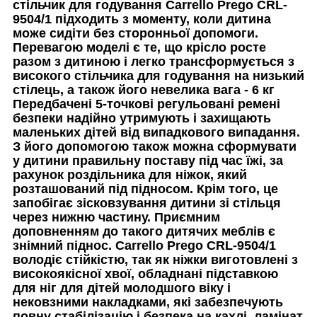
стільчик для годування Carrello Prego CRL-
9504/1 підходить з моменту, коли дитина
може сидіти без сторонньої допомоги.
Перевагою моделі є те, що крісло росте
разом з дитиною і легко трансформується з
високого стільчика для годування на низький
стілець, а також його невелика вага - 6 кг
Передбачені 5-точкові регульовані ремені
безпеки надійно утримують і захищають
маленьких дітей від випадкового випадання.
З його допомогою також можна сформувати
у дитини правильну поставу під час їжі, за
рахунок роздільника для ніжок, який
розташований під підносом. Крім того, це
запобігає зісковзування дитини зі стільця
через нижню частину. Приємним
доповненням до такого дитячих меблів є
знімний піднос. Carrello Prego CRL-9504/1
володіє стійкістю, так як ніжки виготовлені з
високоякісної хвої, обладнані підставкою
для ніг для дітей молодшого віку і
нековзними накладками, які забезпечують
повну стабілізацію і безпека на кахлі, ламінат