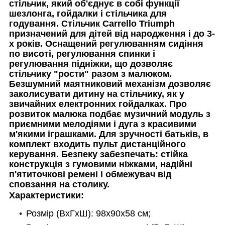
стільчик, який об'єднує в собі функції
шезлонга, гойдалки і стільчика для
годування. Стільчик Carrello Triumph
призначений для дітей від народження і до 3-
х років. Оснащений регулюванням сидіння
по висоті, регулювання спинки і
регулювання підніжки, що дозволяє
стільчику "рости" разом з малюком.
Безшумний маятниковий механізм дозволяє
заколисувати дитину на стільчику, як у
звичайних електронних гойдалках. Про
розвиток малюка подбає музичний модуль з
приємними мелодіями і дуга з красивими
м'якими іграшками. Для зручності батьків, в
комплект входить пульт дистанційного
керування. Безпеку забезпечать: стійка
конструкція з гумовими ніжками, надійні
п'ятиточкові ремені і обмежувач від
сповзання на столику.
Характеристики:
Розмір (ВхГхШ): 98x90x58 см;