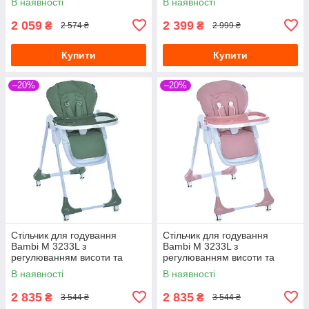
В наявності
В наявності
2 059
2 399
₴
₴
2 574 ₴
2 999 ₴
Купити
Купити
–20%
–20%
Стільчик для годування
Стільчик для годування
Bambi M 3233L з
Bambi M 3233L з
регулюванням висоти та
регулюванням висоти та
нахилу спинки Зелений
нахилу спинки Рожевий
В наявності
В наявності
2 835
2 835
₴
₴
3 544 ₴
3 544 ₴