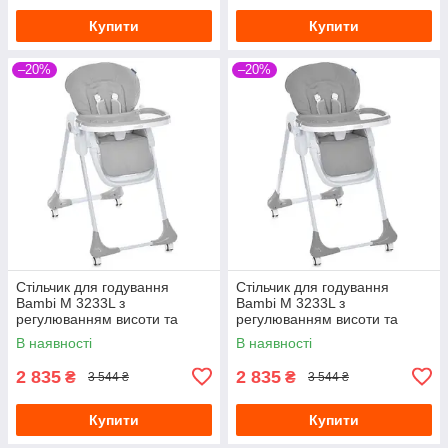
Купити
Купити
–20%
–20%
Стільчик для годування
Стільчик для годування
Bambi M 3233L з
Bambi M 3233L з
регулюванням висоти та
регулюванням висоти та
нахилу спинки Сірий
нахилу спинки Темно-сірий
В наявності
В наявності
2 835
2 835
₴
₴
3 544 ₴
3 544 ₴
Купити
Купити