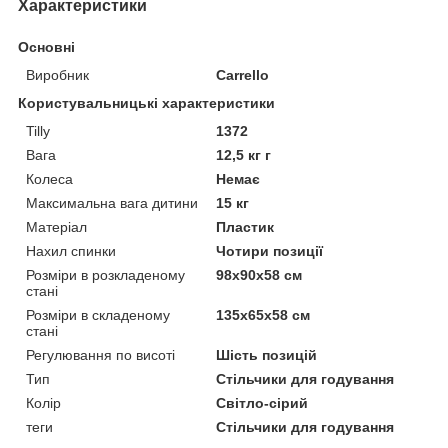
Характеристики
Основні
Виробник
Carrello
Користувальницькі характеристики
Tilly
1372
Вага
12,5 кг г
Колеса
Немає
Максимальна вага дитини
15 кг
Матеріал
Пластик
Нахил спинки
Чотири позиції
Розміри в розкладеному
98х90х58 см
стані
Розміри в складеному
135х65х58 см
стані
Регулювання по висоті
Шість позицій
Тип
Стільчики для годування
Колір
Світло-сірий
теги
Стільчики для годування