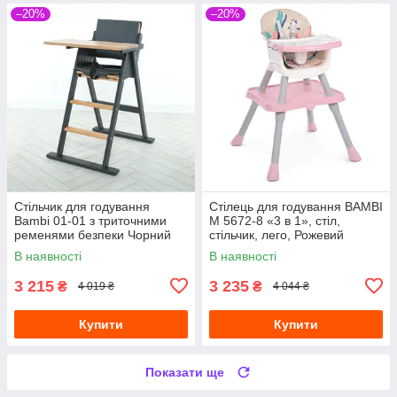
–20%
–20%
Стільчик для годування
Стілець для годування BAMBI
Bambi 01-01 з триточними
M 5672-8 «3 в 1», стіл,
ременями безпеки Чорний
стільчик, лего, Рожевий
В наявності
В наявності
3 215
3 235
₴
₴
4 019 ₴
4 044 ₴
Купити
Купити
Показати ще