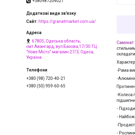
+380987204021
Сайт
https://granatmarket.com.ua/
67805, Одеська область,
Самокат
смт.Авангард, вул.Базова,17/30 ТЦ
стильним
“Нове Місто” магазин 27/3, Одеса,
складати
Україна
Характер
-Рама ви
-Алюміні
+380 (98) 720-40-21
+380 (50) 959-60-65
Протинен
-Колеса п
підшипни
- Підходи
- Найбож
-Продаєт
- Рослинк