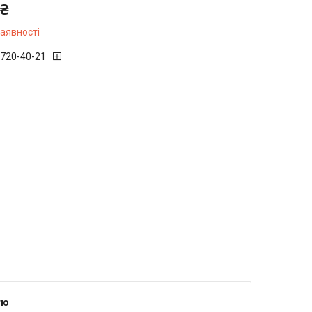
 ₴
наявності
 720-40-21
тю