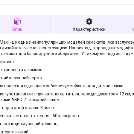
Опис
Характеристики
Maxi - це одна з найпопулярніших моделей самокатів, яка заслугову
 дизайном і якісною конструкцією. Наприклад, з провідних модифіка
 самокат для більш зручного зберігання. У такому вигляді його ду
истика:
готовлена з алюмінію.
євий керуючий кермо.
а поверхня піднощика забезпечує стійкість для дитячої ніжки.
оліуретанові литі, при катанні світяться: передні діаметром 12 см, з
ками ABEC-7 - західний гальм.
ть для дітей старше 3 років.
евільніше навантаження - 60 кілограмів.
ься в індивідуальній упаковці.
а: світло-синій.