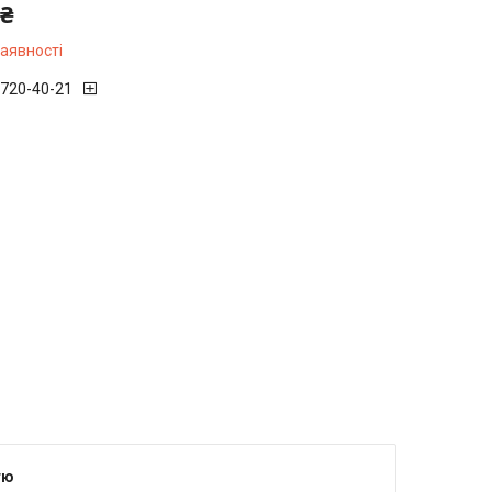
 ₴
наявності
 720-40-21
тю