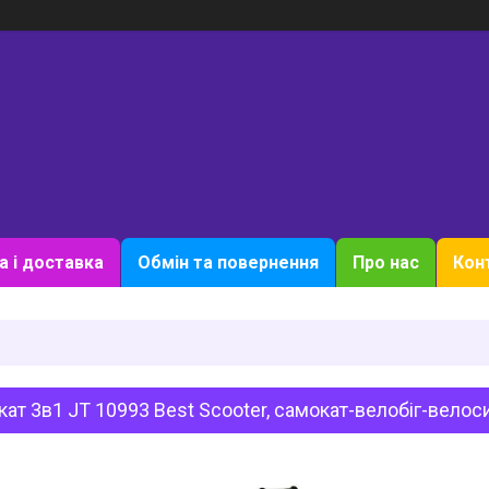
а і доставка
Обмін та повернення
Про нас
Кон
ат 3в1 JT 10993 Best Scooter, самокат-велобіг-вело