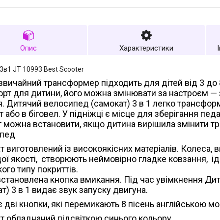
Опис
Характеристики
3в1 JT 10993 Best Scooter
звичайний трансформер підходить для дітей від 3 до 
орт для дитини, його можна змінювати за настроєм —
я. Дитячий велосипед (самокат) 3 в 1 легко трансфор
 або в біговел. У підніжці є місце для зберігання педа
 можна встановити, якщо дитина вирішила змінити тра
ипед
 виготовлений із високоякісних матеріалів. Колеса, в
ої якості, створюють неймовірно гладке ковзання, і
ого типу покриттів.
встановлена кнопка вмикання. Під час увімкнення Д
т) 3 в 1 видає звук запуску двигуна.
 дві кнопки, які перемикають 8 пісень англійською м
т обладнаний підсвіткою синього кольору.