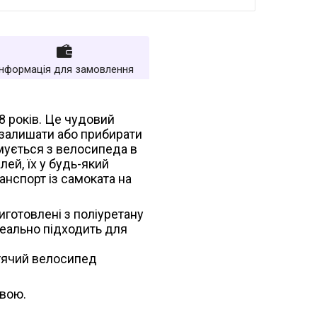
Інформація для замовлення
8 років. Це чудовий
 залишати або прибирати
мується з велосипеда в
лей, їх у будь-який
нспорт із самоката на
иготовлені з поліуретану
деально підходить для
итячий велосипед
овою.