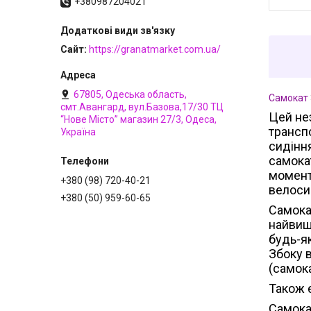
+380987204021
Сайт
https://granatmarket.com.ua/
67805, Одеська область,
Самокат
смт.Авангард, вул.Базова,17/30 ТЦ
Цей не
“Нове Місто” магазин 27/3, Одеса,
трансп
Україна
сидінн
самокат
момент
+380 (98) 720-40-21
велос
+380 (50) 959-60-65
Самокат
найвищ
будь-як
Збоку 
(самока
Також є
Самока