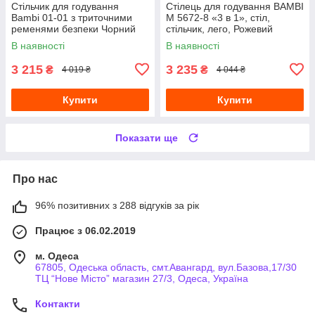
Стільчик для годування
Стілець для годування BAMBI
Bambi 01-01 з триточними
M 5672-8 «3 в 1», стіл,
ременями безпеки Чорний
стільчик, лего, Рожевий
В наявності
В наявності
3 215
3 235
₴
₴
4 019 ₴
4 044 ₴
Купити
Купити
Показати ще
Про нас
96% позитивних з 288 відгуків за рік
Працює з 06.02.2019
м. Одеса
67805, Одеська область, смт.Авангард, вул.Базова,17/30
ТЦ “Нове Місто” магазин 27/3, Одеса, Україна
Контакти