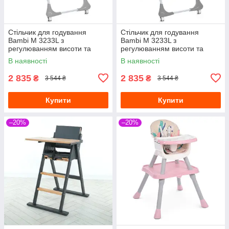
Стільчик для годування
Стільчик для годування
Bambi M 3233L з
Bambi M 3233L з
регулюванням висоти та
регулюванням висоти та
нахилу спинки Сірий
нахилу спинки Темно-сірий
В наявності
В наявності
2 835
2 835
₴
₴
3 544 ₴
3 544 ₴
Купити
Купити
–20%
–20%