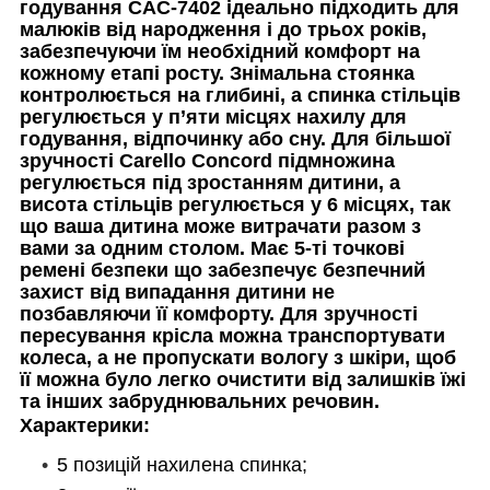
годування САС-7402 ідеально підходить для
малюків від народження і до трьох років,
забезпечуючи їм необхідний комфорт на
кожному етапі росту. Знімальна стоянка
контролюється на глибині, а спинка стільців
регулюється у п’яти місцях нахилу для
годування, відпочинку або сну. Для більшої
зручності Carello Concord підмножина
регулюється під зростанням дитини, а
висота стільців регулюється у 6 місцях, так
що ваша дитина може витрачати разом з
вами за одним столом. Має 5-ті точкові
ремені безпеки що забезпечує безпечний
захист від випадання дитини не
позбавляючи її комфорту. Для зручності
пересування крісла можна транспортувати
колеса, а не пропускати вологу з шкіри, щоб
її можна було легко очистити від залишків їжі
та інших забруднювальних речовин.
Характерики:
5 позицій нахилена спинка;