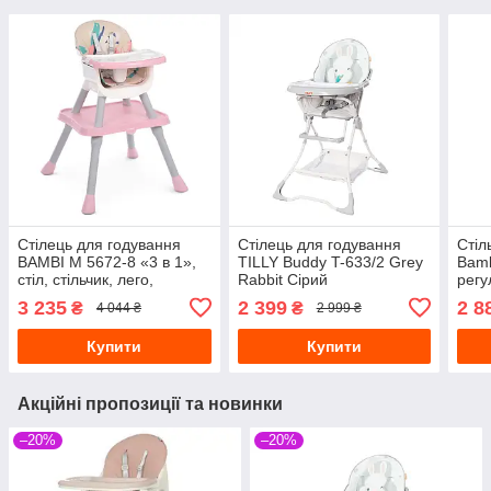
Стілець для годування
Стілець для годування
Стіл
BAMBI M 5672-8 «3 в 1»,
TILLY Buddy T-633/2 Grey
Bamb
стіл, стільчик, лего,
Rabbit Сірий
регу
Рожевий
нахи
3 235
2 399
2 8
₴
₴
4 044 ₴
2 999 ₴
Купити
Купити
Акційні пропозиції та новинки
–20%
–20%