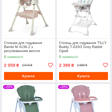
Стільчик для годування
Стілець для годування TILLY
Bambi M 4136-2 з
Buddy T-633/2 Grey Rabbit
регулюванням висоти
Сірий
Рожевий
В наявності
В наявності
2 059
2 399
₴
₴
2 574 ₴
2 999 ₴
Купити
Купити
–20%
–20%