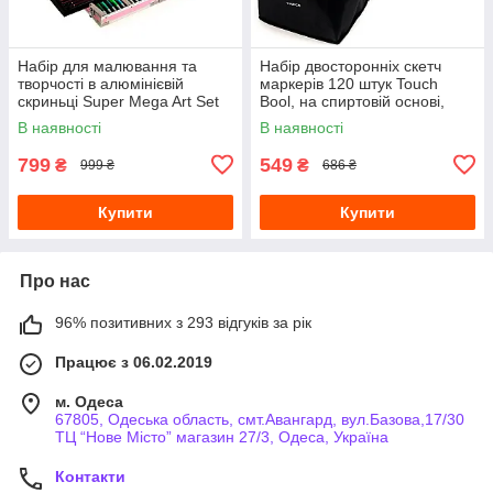
Набір для малювання та
Набір двосторонніх скетч
творчості в алюмінієвій
маркерів 120 штук Touch
скриньці Super Mega Art Set
Bool, на спиртовій основі,
144 предметів Рожевий
чорний корпус у сумці
В наявності
В наявності
799
549
₴
₴
999 ₴
686 ₴
Купити
Купити
Про нас
96% позитивних з 293 відгуків за рік
Працює з 06.02.2019
м. Одеса
67805, Одеська область, смт.Авангард, вул.Базова,17/30
ТЦ “Нове Місто” магазин 27/3, Одеса, Україна
Контакти