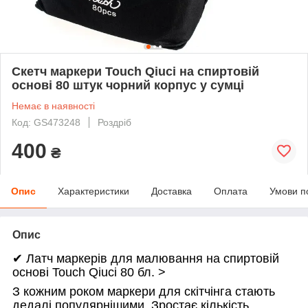
Скетч маркери Touch Qiuci на спиртовій
основі 80 штук чорний корпус у сумці
Немає в наявності
Код: GS473248
Роздріб
400
₴
Опис
Характеристики
Доставка
Оплата
Умови п
Опис
✔ Латч маркерів для малювання на спиртовій
основі Touch Qiuci 80 бл. >
З кожним роком маркери для скітчінга стають
дедалі популярнішими. Зростає кількість