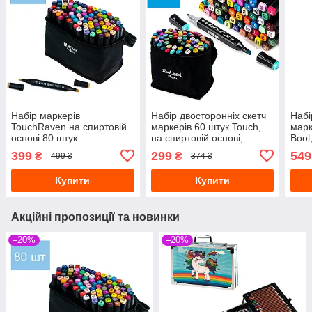
Набір маркерів
Набір двосторонніх скетч
Набі
TouchRaven на спиртовій
маркерів 60 штук Touch,
марк
основі 80 штук
на спиртовій основі,
Bool
чорний корпус у сумці
чорн
399
299
549
₴
₴
499 ₴
374 ₴
Купити
Купити
Акційні пропозиції та новинки
–20%
–20%