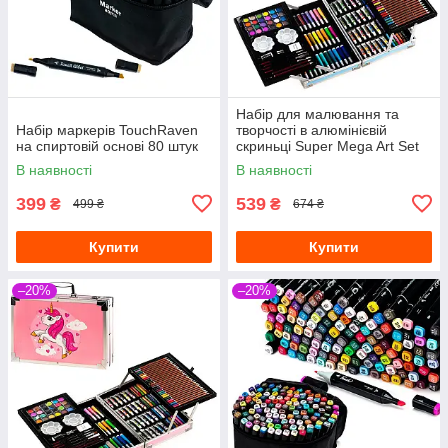
Набір для малювання та
Набір маркерів TouchRaven
творчості в алюмінієвій
на спиртовій основі 80 штук
скриньці Super Mega Art Set
144
В наявності
В наявності
399
539
₴
₴
499 ₴
674 ₴
Купити
Купити
–20%
–20%