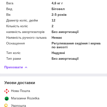
Вага
4,6 кг г
Вид
Біговел
Вік
2-5 років
Діаметр коліс, дюйм
12
Кількість коліс
2
наявність амортизаторів
Без амортизації
Наявність ручного гальма
Немає
Оснащення
Регулювання сидіння і керма
по висоті
Тип коліс
Надувні
Тип рами
Без амортизації
Приховати
Умови доставки
Нова Пошта
Магазини Rozetka
Укрпошта