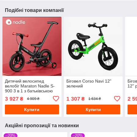
Подібні товари компанії
Дитячий велосипед
Біговел Corso Navi 12"
Біго
велобіг Maraton Nadle S-
зелений
12" 
900 3 в 1 з батьківською
ручкою чорно-червоний
3 927
1 307
2 5
₴
₴
4 909 ₴
1 634 ₴
Купити
Купити
Акційні пропозиції та новинки
–20%
–20%