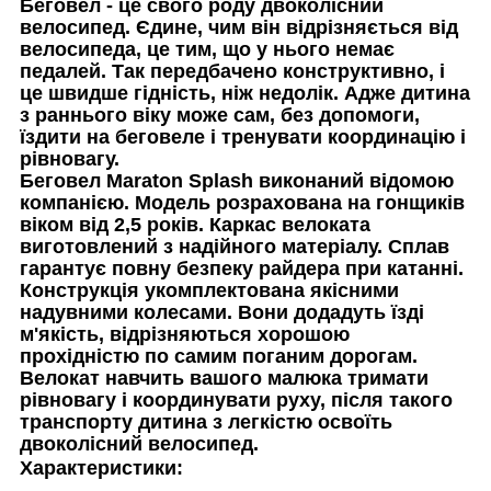
Беговел - це свого роду двоколісний
велосипед. Єдине, чим він відрізняється від
велосипеда, це тим, що у нього немає
педалей. Так передбачено конструктивно, і
це швидше гідність, ніж недолік. Адже дитина
з раннього віку може сам, без допомоги,
їздити на беговеле і тренувати координацію і
рівновагу.
Беговел Maraton Splash виконаний відомою
компанією. Модель розрахована на гонщиків
віком від 2,5 років. Каркас велоката
виготовлений з надійного матеріалу. Сплав
гарантує повну безпеку райдера при катанні.
Конструкція укомплектована якісними
надувними колесами. Вони додадуть їзді
м'якість, відрізняються хорошою
прохідністю по самим поганим дорогам.
Велокат навчить вашого малюка тримати
рівновагу і координувати руху, після такого
транспорту дитина з легкістю освоїть
двоколісний велосипед.
Характеристики: