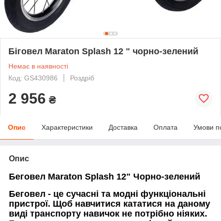
Біговел Maraton Splash 12 " чорно-зелений
Немає в наявності
Код: GS430986
Роздріб
2 956
₴
Опис
Характеристики
Доставка
Оплата
Умови п
Опис
Беговел Maraton Splash 12" Чорно-зелений
Беговел - це сучасні та модні функціональні
пристрої. Щоб навчитися кататися на даному
виді транспорту навичок не потрібно ніяких.