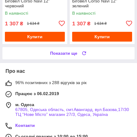
Біговел Corso Navi 12"
Біговел Corso Navi 12"
червоний
зелений
В наявності
В наявності
1 307
1 307
₴
₴
1 634 ₴
1 634 ₴
Купити
Купити
Показати ще
Про нас
96% позитивних з 288 відгуків за рік
Працює з 06.02.2019
м. Одеса
67805, Одеська область, смт.Авангард, вул.Базова,17/30
ТЦ “Нове Місто” магазин 27/3, Одеса, Україна
Контакти
Сьогодні працює з 10:00 до 15:00