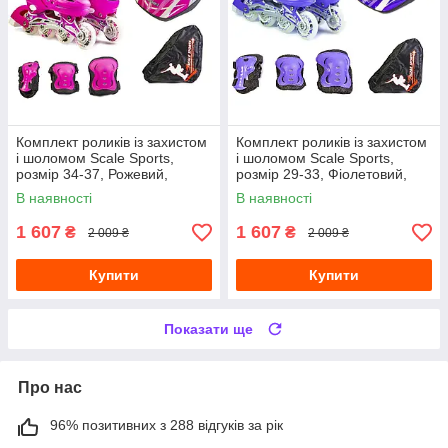
Комплект роликів із захистом
Комплект роликів із захистом
і шоломом Scale Sports,
і шоломом Scale Sports,
розмір 34-37, Рожевий,
розмір 29-33, Фіолетовий,
колеса що світяться
колеса що світяться
В наявності
В наявності
1 607
1 607
₴
₴
2 009 ₴
2 009 ₴
Купити
Купити
Показати ще
Про нас
96% позитивних з 288 відгуків за рік