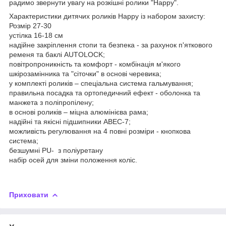
радимо звернути увагу на розкішні ролики "Happy".
Характеристики дитячих роликів Happy із набором захисту:
Розмір 27-30
устілка 16-18 см
надійне закріплення стопи та безпека - за рахунок п'яткового
ременя та баклі AUTОLOCK;
повітропроникність та комфорт - комбінація м'якого
шкірозамінника та "сіточки" в основі черевика;
у комплекті роликів – спеціальна система гальмування;
правильна посадка та ортопедичний ефект - оболонка та
манжета з поліпропілену;
в основі роликів – міцна алюмінієва рама;
надійні та якісні підшипники ABEC-7;
можливість регулювання на 4 повні розміри - кнопкова
система;
безшумні PU- з поліуретану
набір осей для зміни положення коліс.
Приховати