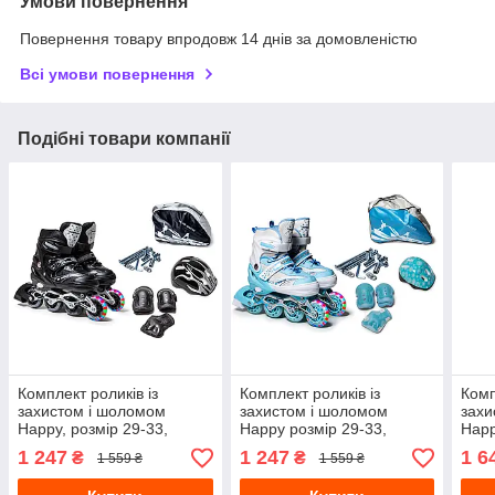
Умови повернення
Повернення товару впродовж 14 днів за домовленістю
Всі умови повернення
Подібні товари компанії
Комплект роликів із
Комплект роликів із
Комп
захистом і шоломом
захистом і шоломом
захи
Happy, розмір 29-33,
Happy розмір 29-33,
Happ
Чорний, світяться колеса
Бірюзовий
35-3
1 247
1 247
1 6
₴
₴
1 559 ₴
1 559 ₴