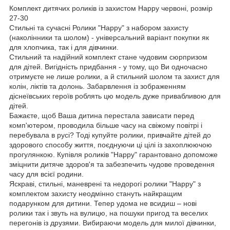
Комплект дитячих роликів із захистом Happy червоні, розмір
27-30
Стильні та сучасні Ролики "Happy" з набором захисту
(наколінники та шолом) - універсальний варіант покупки як
для хлопчика, так і для дівчинки.
Стильний та надійний комплект стане чудовим сюрпризом
для дітей. Вигідність придбання - у тому, що Ви одночасно
отримуєте не лише ролики, а й стильний шолом та захист для
колін, ліктів та долонь. Забарвлення із зображенням
діснеївських героїв роблять цю модель дуже привабливою для
дітей.
Бажаєте, щоб Ваша дитина перестала зависати перед
комп'ютером, проводила більше часу на свіжому повітрі і
перебувала в русі? Тоді купуйте ролики, привчайте дітей до
здорового способу життя, поєднуючи ці цілі із захоплюючою
прогулянкою. Купівля роликів "Happy" гарантовано допоможе
зміцнити дитяче здоров'я та забезпечить чудове проведення
часу для всієї родини.
Яскраві, стильні, маневрені та недорогі ролики "Happy" з
комплектом захисту неодмінно стануть найкращим
подарунком для дитини. Тепер удома не всидиш – нові
ролики так і звуть на вулицю, на пошуки пригод та веселих
перегонів із друзями. Вибираючи модель для милої дівчинки,