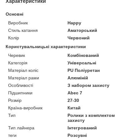
Характеристики
Основні
Виробник
Happy
Стиль катання
Аматорський
Колір
Червоний
Користувальницькі характеристики
Черевик
Комбінований
Категорія
Універсальні
Матеріал коліс
PU Поліуретан
Матеріал рами
Алюміній
Особливості
З набором захисту
Підшипники
Abec 7
Розмір
27-30
Країна-виробник
Китай
Тип
Ролики з комплектом
захисту
Тип лайнера
Інтегрований
теги
Розсувні