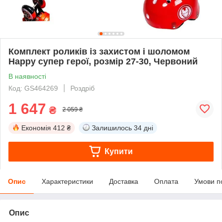
Комплект роликів із захистом і шоломом
Happy супер герої, розмір 27-30, Червоний
В наявності
Код: GS464269
Роздріб
1 647
₴
2 059 ₴
Економія
412 ₴
Залишилось
34 дні
Купити
Опис
Характеристики
Доставка
Оплата
Умови п
Опис