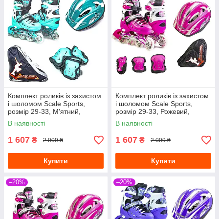
Комплект роликів із захистом
Комплект роликів із захистом
і шоломом Scale Sports,
і шоломом Scale Sports,
розмір 29-33, М'ятний,
розмір 29-33, Рожевий,
колеса що світяться
колеса що світяться
В наявності
В наявності
1 607
1 607
₴
₴
2 009 ₴
2 009 ₴
Купити
Купити
–20%
–20%