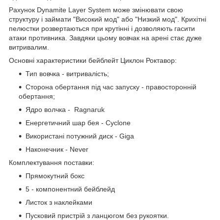
Рахунок Dynamite Layer System може змінювати свою
структуру і займати "Високий мод" або "Низкий мод". Крихітні
пелюстки розвертаються при крутінні і дозволяють гасити
атаки противника. Завдяки цьому вовчак на арені стає дуже
витривалим.
Основні характеристики бейблейт Циклон Роктавор:
Тип вовчка - витривалість;
Сторона обертання під час запуску - правосторонній
обертання;
Ядро волчка - Ragnaruk
Енергетичний шар бея - Cyclone
Використані потужний диск - Giga
Наконечник - Never
Комплектування поставки:
Прямокутний бокс
5 - компонентний бейблейд
Листок з наклейками
Пусковий пристрій з ланцюгом без рукоятки.