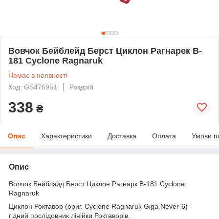
Вовчок Бейблейд Берст Циклон Рагнарек B-
181 Cyclone Ragnaruk
Немає в наявності
Код: GS476951
Роздріб
338
₴
Опис
Характеристики
Доставка
Оплата
Умови п
Опис
Волчок Бейблэйд Берст Циклон Рагнарк B-181 Cyclone
Ragnaruk
Циклон Роктавор (ориг. Cyclone Ragnaruk Giga Never-6) -
гідний послідовник лінійки Роктаворів.