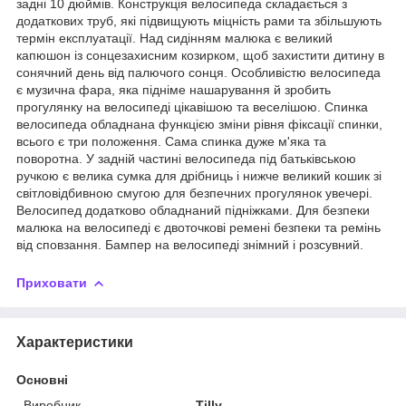
задні 10 дюймів. Конструкція велосипеда складається з
додаткових труб, які підвищують міцність рами та збільшують
термін експлуатації. Над сидінням малюка є великий
капюшон із сонцезахисним козирком, щоб захистити дитину в
сонячний день від палючого сонця. Особливістю велосипеда
є музична фара, яка підніме нашарування й зробить
прогулянку на велосипеді цікавішою та веселішою. Спинка
велосипеда обладнана функцією зміни рівня фіксації спинки,
всього є три положення. Сама спинка дуже м'яка та
поворотна. У задній частині велосипеда під батьківською
ручкою є велика сумка для дрібниць і нижче великий кошик зі
світловідбивною смугою для безпечних прогулянок увечері.
Велосипед додатково обладнаний підніжками. Для безпеки
малюка на велосипеді є двоточкові ремені безпеки та ремінь
від сповзання. Бампер на велосипеді знімний і розсувний.
Приховати
Характеристики
Основні
Виробник
Tilly