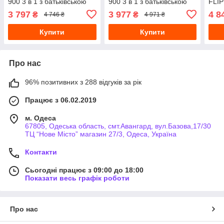
900 3 в 1 з батьківською
900 3 в 1 з батьківською
FLIP
ручкою Чорно-зелений
ручкою біло-рожевий
жовт
3 797
3 977
4 8
₴
₴
4 746 ₴
4 971 ₴
Купити
Купити
Про нас
96% позитивних з 288 відгуків за рік
Працює з 06.02.2019
м. Одеса
67805, Одеська область, смт.Авангард, вул.Базова,17/30
ТЦ “Нове Місто” магазин 27/3, Одеса, Україна
Контакти
Сьогодні працює з 09:00 до 18:00
Показати весь графік роботи
Про нас