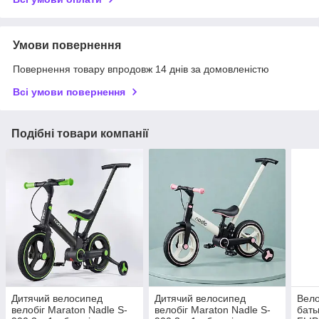
Умови повернення
Повернення товару впродовж 14 днів за домовленістю
Всі умови повернення
Подібні товари компанії
Дитячий велосипед
Дитячий велосипед
Вело
велобіг Maraton Nadle S-
велобіг Maraton Nadle S-
бать