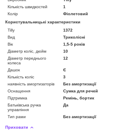
Кількість швидкостей
1
Колір
Фіолетовий
Користувальницькі характеристики
Tilly
1372
Вид
Триколісні
Вік
1,5-5 років
Діаметр коліс, дюйм
10
Діаметр переднього
12
колеса
Дашок
Є
Кількість коліс
3
наявність амортизаторів
Без амортизації
Оснащення
Сумка для речей
Підтримка
Ремінь, бортик
Батьківська ручка
Да
управління
Тип рами
Без амортизації
Приховати