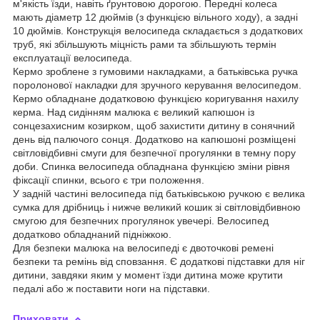
м'якість їзди, навіть ґрунтовою дорогою. Передні колеса
мають діаметр 12 дюймів (з функцією вільного ходу), а задні
10 дюймів. Конструкція велосипеда складається з додаткових
труб, які збільшують міцність рами та збільшують термін
експлуатації велосипеда.
Кермо зроблене з гумовими накладками, а батьківська ручка
поролонової накладки для зручного керування велосипедом.
Кермо обладнане додатковою функцією коригування нахилу
керма. Над сидінням малюка є великий капюшон із
сонцезахисним козирком, щоб захистити дитину в сонячний
день від палючого сонця. Додатково на капюшоні розміщені
світловідбивні смуги для безпечної прогулянки в темну пору
доби. Спинка велосипеда обладнана функцією зміни рівня
фіксації спинки, всього є три положення.
У задній частині велосипеда під батьківською ручкою є велика
сумка для дрібниць і нижче великий кошик зі світловідбивною
смугою для безпечних прогулянок увечері. Велосипед
додатково обладнаний підніжкою.
Для безпеки малюка на велосипеді є двоточкові ремені
безпеки та ремінь від сповзання. Є додаткові підставки для ніг
дитини, завдяки яким у момент їзди дитина може крутити
педалі або ж поставити ноги на підставки.
Приховати