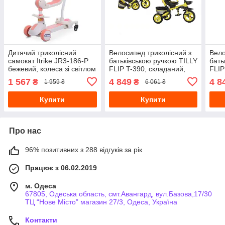
Дитячий триколісний
Велосипед триколісний з
Вело
самокат Itrike JR3-186-P
батьківською ручкою TILLY
бать
бежевий, колеса зі світлом
FLIP T-390, складаний,
FLIP
жовтий
зел
1 567
4 849
4 8
₴
₴
1 959 ₴
6 061 ₴
Купити
Купити
Про нас
96% позитивних з 288 відгуків за рік
Працює з 06.02.2019
м. Одеса
67805, Одеська область, смт.Авангард, вул.Базова,17/30
ТЦ “Нове Місто” магазин 27/3, Одеса, Україна
Контакти