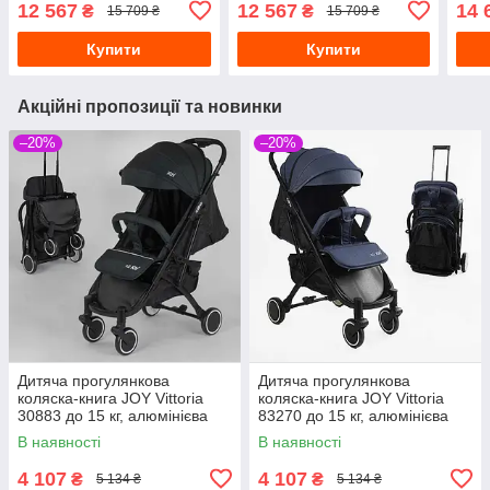
12 567
12 567
14 
₴
₴
15 709 ₴
15 709 ₴
коліща, аксесуари, чорний
коли
блок
Купити
Купити
Акційні пропозиції та новинки
–20%
–20%
Дитяча прогулянкова
Дитяча прогулянкова
коляска-книга JOY Vittoria
коляска-книга JOY Vittoria
30883 до 15 кг, алюмінієва
83270 до 15 кг, алюмінієва
рама, телескопічна ручка
рама, телескопічна ручка,
В наявності
В наявності
4 107
4 107
₴
₴
5 134 ₴
5 134 ₴