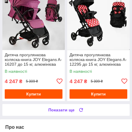
Дитяча прогулянкова
Дитяча прогулянкова
коляска-книга JOY Elegans A-
коляска-книга JOY Elegans A-
16207 до 15 кг, алюмінієва
12295 до 15 кг, алюмінієва
рама, з багажним кошиком,
рама, футкавер, підсклянник,
В наявності
В наявності
чохол,
телескопічна ручка,
4 247
4 247
₴
₴
5 309 ₴
5 309 ₴
Купити
Купити
Показати ще
Про нас