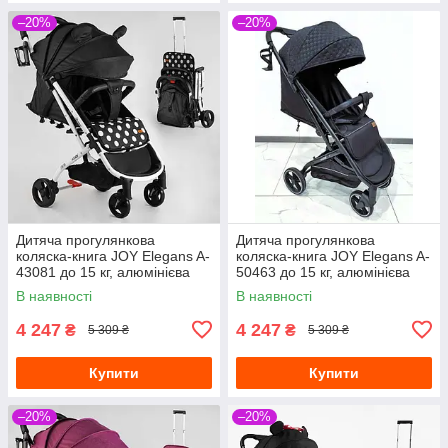
–20%
–20%
Дитяча прогулянкова
Дитяча прогулянкова
коляска-книга JOY Elegans A-
коляска-книга JOY Elegans A-
43081 до 15 кг, алюмінієва
50463 до 15 кг, алюмінієва
рама, підсклянник
рама, підсклянник
В наявності
В наявності
4 247
4 247
₴
₴
5 309 ₴
5 309 ₴
Купити
Купити
–20%
–20%