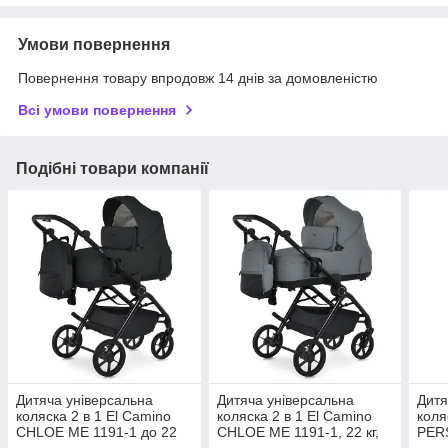
Умови повернення
Повернення товару впродовж 14 днів за домовленістю
Всі умови повернення
Подібні товари компанії
Дитяча універсальна
Дитяча універсальна
Дитя
коляска 2 в 1 El Camino
коляска 2 в 1 El Camino
коля
CHLOE ME 1191-1 до 22
CHLOE ME 1191-1, 22 кг,
PER
кг, алюмінієва рама, PU-
сірий
22 к