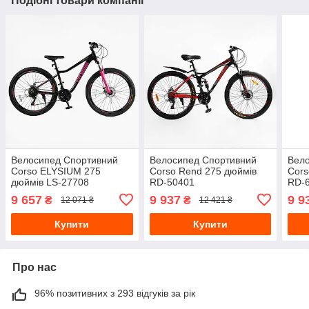
Подібні товари компанії
Велосипед Спортивний
Велосипед Спортивний
Вел
Corso ELYSIUM 275
Corso Rend 275 дюймів
Cors
дюймів LS-27708
RD-50401
RD-
9 657
9 937
9 9
₴
₴
12 071 ₴
12 421 ₴
Купити
Купити
Про нас
96% позитивних з 293 відгуків за рік