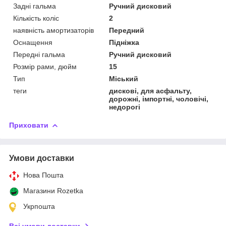
Задні гальма
Ручний дисковий
Кількість коліс
2
наявність амортизаторів
Передний
Оснащення
Підніжка
Передні гальма
Ручний дисковий
Розмір рами, дюйм
15
Тип
Міський
теги
дискові, для асфальту,
дорожні, імпортні, чоловічі,
недорогі
Приховати
Умови доставки
Нова Пошта
Магазини Rozetka
Укрпошта
Всі умови доставки