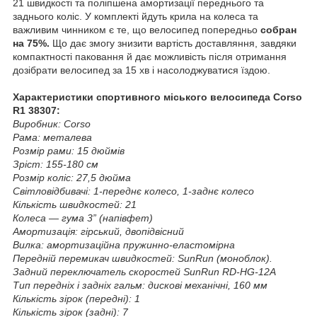
21 швидкості та поліпшена амортизації переднього та
заднього коліс. У комплекті йдуть крила на колеса та
важливим чинником є те, що велосипед попередньо
собран
на 75%.
Що дає змогу знизити вартість доставляння, завдяки
компактності паковання й дає можливість після отримання
дозібрати велосипед за 15 хв і насолоджуватися їздою.
Характеристики спортивного міського велосипеда Corso
R1 38307:
Виробник: Corso
Рама: металева
Розмір рами: 15 дюймів
Зріст: 155-180 см
Розмір коліс: 27,5 дюйма
Світловідбивачі: 1-переднє колесо, 1-заднє колесо
Кількість швидкостей: 21
Колеса — гума 3” (напівфет)
Амортизація: гірський, двопідвісний
Вилка: амортизаційна пружинно-еластомірна
Передній перемикач швидкостей: SunRun (моноблок).
Задний переключатель скоростей SunRun RD-HG-12A
Тип передніх і задніх гальм: дискові механічні, 160 мм
Кількість зірок (передні): 1
Кількість зірок (задні): 7