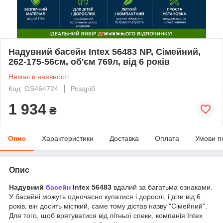
Надувний басейн Intex 56483 NP, Сімейний,
262-175-56см, об'єм 769л, від 6 років
Немає в наявності
Код: GS464724
Роздріб
1 934
₴
Опис
Характеристики
Доставка
Оплата
Умови п
Опис
Надувний
басейн
Intex 56483
вдалий за багатьма ознаками.
У басейні можуть одночасно купатися і дорослі, і діти від 6
років, він досить місткий, саме тому дістав назву "Сімейний".
Для того, щоб врятуватися від літньої спеки, компанія Intex