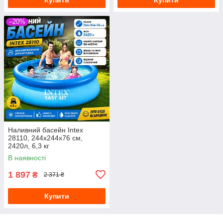
–20%
Наливний басейн Intex
28110, 244х244х76 см,
2420л, 6,3 кг
В наявності
1 897
₴
2 371 ₴
Купити