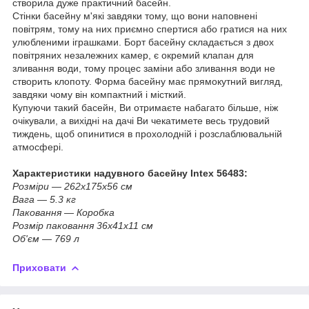
створила дуже практичний басейн.
Стінки басейну м'які завдяки тому, що вони наповнені
повітрям, тому на них приємно спертися або гратися на них
улюбленими іграшками. Борт басейну складається з двох
повітряних незалежних камер, є окремий клапан для
зливання води, тому процес заміни або зливання води не
створить клопоту. Форма басейну має прямокутний вигляд,
завдяки чому він компактний і місткий.
Купуючи такий басейн, Ви отримаєте набагато більше, ніж
очікували, а вихідні на дачі Ви чекатимете весь трудовий
тиждень, щоб опинитися в прохолодній і розслаблювальній
атмосфері.
Характеристики надувного басейну Intex 56483:
Розміри — 262x175x56 см
Вага — 5.3 кг
Паковання — Коробка
Розмір паковання 36x41x11 см
Об'єм — 769 л
Приховати