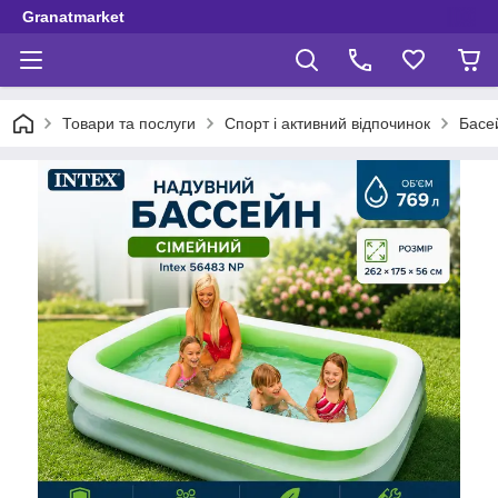
Granatmarket
Товари та послуги
Спорт і активний відпочинок
Басей