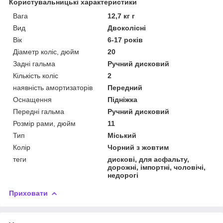
Користувальницькі характеристики
Вага
12,7 кг г
Вид
Двоколісні
Вік
6-17 років
Діаметр коліс, дюйм
20
Задні гальма
Ручний дисковий
Кількість коліс
2
наявність амортизаторів
Передний
Оснащення
Підніжка
Передні гальма
Ручний дисковий
Розмір рами, дюйм
11
Тип
Міський
Колір
Чорний з жовтим
теги
дискові, для асфальту,
дорожні, імпортні, чоловічі,
недорогі
Приховати