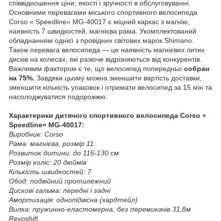
співвідношення ціни, якості і зручності в обслуговуванні.
Основними перевагами міського спортивного велосипеда
Corso « Speedline» MG-40017 є міцний каркас з магнію,
наявність 7 швидкостей, магнієва рама. Укомплектований
обладнанням однієї з провідних світових марок Shimano.
Також перевага велосипеда — це наявність магнієвих литих
дисків на колесах, які разюче відрізняються від конкурентів.
Важливим фактором є те, що велосипед попередньо
собран
на 75%.
Завдяки цьому можна зменшити вартість доставки,
зменшити кількість упаковок і отримати велосипед за 15 мін та
насолоджуватися подорожжю.
Характерики дитячого спортивного велосипеда Corso «
Speedline» MG-40017:
Виробник: Corso
Рама: магнієва, розмір 11.
Розвиток дитини: до 115-130 см
Розмір коліс: 20 дюймів
Кількість швидкостей: 7
Обод: подвійний протилежний
Дискові гальма: передні і задні
Амортизація: однопідвісна (хардтейл)
Вилка: пружинно-еластомерна, без перемикачів 31,8м
Revoshift.