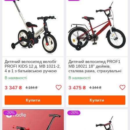
Дитячий велосипед велобіг
Дитячий велосипед PROF1
PROFI KIDS 12 д. MB 1021-2,
MB 18021 18" дюймів,
4 в 1 з батьківською ручкою
сталева рама, страхувальні
білий
колеса, багажник із
В наявності
В наявності
затискачем, червоний
3 347
3 475
₴
₴
4 184 ₴
4 344 ₴
Купити
Купити
–20%
–20%