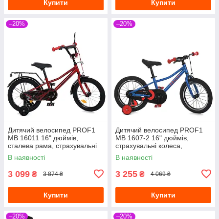
Купити
Купити
–20%
–20%
Дитячий велосипед PROF1
Дитячий велосипед PROF1
MB 16011 16" дюймів,
MB 1607-2 16" дюймів,
сталева рама, страхувальні
страхувальні колеса,
колеса, багажник із
однопідвісний, синій
В наявності
В наявності
затискачем, червоний
3 099
3 255
₴
₴
3 874 ₴
4 069 ₴
Купити
Купити
–20%
–20%