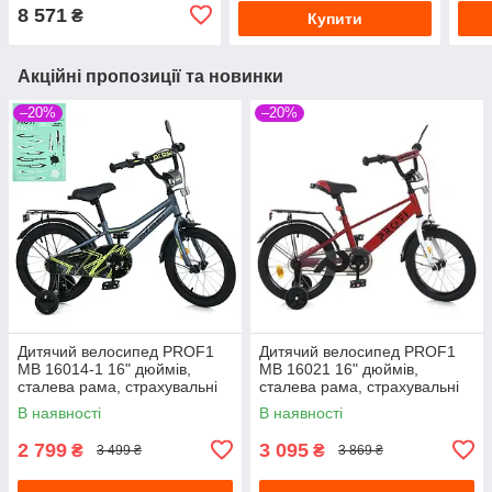
8 571
₴
Купити
Акційні пропозиції та новинки
–20%
–20%
Дитячий велосипед PROF1
Дитячий велосипед PROF1
MB 16014-1 16" дюймів,
MB 16021 16" дюймів,
сталева рама, страхувальні
сталева рама, страхувальні
колеса, багажник із
колеса, багажник із
В наявності
В наявності
затискачем, синій
затискачем, червоний
2 799
3 095
₴
₴
3 499 ₴
3 869 ₴