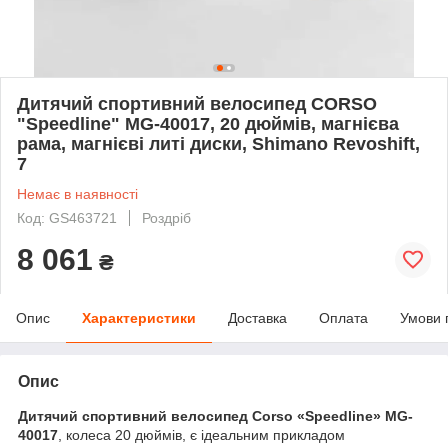
Дитячий спортивний велосипед CORSO
"Speedline" MG-40017, 20 дюймів, магнієва
рама, магнієві литі диски, Shimano Revoshift,
7
Немає в наявності
Код: GS463721
Роздріб
8 061
₴
Опис
Характеристики
Доставка
Оплата
Умови 
Опис
Дитячий спортивний велосипед Corso «Speedline» MG-
40017
, колеса 20 дюймів, є ідеальним прикладом