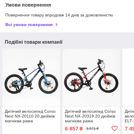
Умови повернення
Повернення товару впродовж 14 днів за домовленістю
Всі умови повернення
Подібні товари компанії
Дитячий велосипед Corso
Дитячий велосипед Corso
Дитя
Next NX-20110 20 дюймів
Next NX-20319 20 дюймів
вело
магнієва рама
магнієва рама
ELT-
однопідвісне дискові
однопідвісне дискові
магн
6 857
7 4
₴
8 571 ₴
гальма синій
гальма чорний
стра