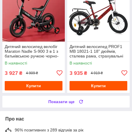
Дитячий велосипед велобіг
Дитячий велосипед PROF1
Maraton Nadle S-900 3 в 1 з
MB 18021-1 18" дюймів,
батьківською ручкою чорно-
сталева рама, страхувальні
червоний
колеса, багажник із
В наявності
В наявності
затискачем, червоний
3 927
3 935
₴
₴
4 909 ₴
4 919 ₴
Купити
Купити
Показати ще
Про нас
96% позитивних з 289 відгуків за рік