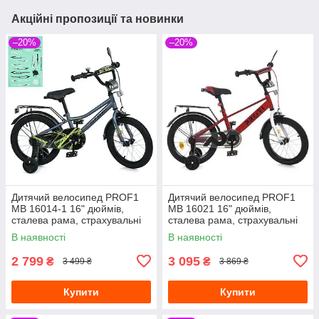
Акційні пропозиції та новинки
–20%
–20%
Дитячий велосипед PROF1
Дитячий велосипед PROF1
MB 16014-1 16" дюймів,
MB 16021 16" дюймів,
сталева рама, страхувальні
сталева рама, страхувальні
колеса, багажник із
колеса, багажник із
В наявності
В наявності
затискачем, синій
затискачем, червоний
2 799
3 095
₴
₴
3 499 ₴
3 869 ₴
Купити
Купити