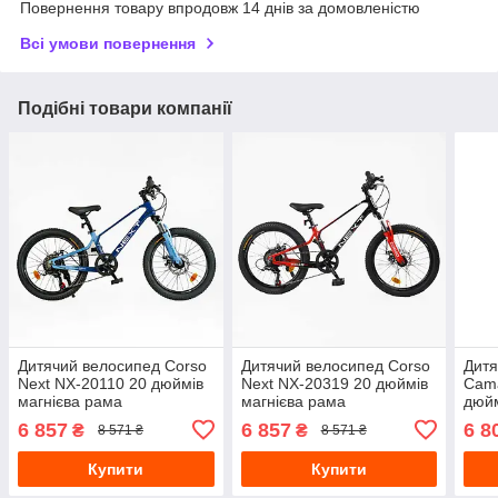
Повернення товару впродовж 14 днів за домовленістю
Всі умови повернення
Подібні товари компанії
Дитячий велосипед Corso
Дитячий велосипед Corso
Дитя
Next NX-20110 20 дюймів
Next NX-20319 20 дюймів
Cam
магнієва рама
магнієва рама
дюйм
однопідвісне дискові
однопідвісне дискові
одно
6 857
6 857
6 8
₴
₴
8 571 ₴
8 571 ₴
гальма синій
гальма чорний
галь
Купити
Купити