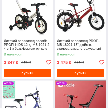
Дитячий велосипед велобіг
Дитячий велосипед PROF1
PROFI KIDS 12 д. MB 1021-2,
MB 18021 18" дюймів,
4 в 1 з батьківською ручкою
сталева рама, страхувальні
білий
колеса, багажник із
В наявності
В наявності
затискачем, червоний
3 347
3 475
₴
₴
4 184 ₴
4 344 ₴
Купити
Купити
–20%
–20%