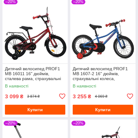
–20%
–20%
Дитячий велосипед PROF1
Дитячий велосипед PROF1
MB 16011 16" дюймів,
MB 1607-2 16" дюймів,
сталева рама, страхувальні
страхувальні колеса,
колеса, багажник із
однопідвісний, синій
В наявності
В наявності
затискачем, червоний
3 099
3 255
₴
₴
3 874 ₴
4 069 ₴
Купити
Купити
–20%
–20%