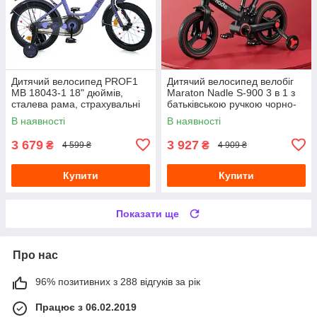
Дитячий велосипед PROF1
Дитячий велосипед велобіг
MB 18043-1 18" дюймів,
Maraton Nadle S-900 3 в 1 з
сталева рама, страхувальні
батьківською ручкою чорно-
колеса, багажник із
червоний
В наявності
В наявності
затискачем, фіолетовий
3 679
3 927
₴
₴
4 599 ₴
4 909 ₴
Купити
Купити
Показати ще
Про нас
96% позитивних з 288 відгуків за рік
Працює з 06.02.2019