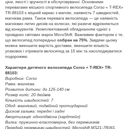
ціни, якості і зручності в обслуговуванні. Основними
перевагами міського спортивного велосипеда Corso « T-REX»
TR-88103 є міцний каркас з магнію, наявність 7 швидкостей,
магнієва рама. Також перевага велосипеда — це наявність
магнієвих литих дисків на колесах, які разюче відрізняються
від конкурентів. Укомплектований обладнанням однієї з
провідних світових марок MicroShift. Важливим фактором є те,
що велосипед попередньо
собран на 75%.
Завдяки цьому
можна зменшити вартість доставки, зменшити кількість
упаковок і отримати велосипед за 15 мін та насолоджуватися
подорожжю.
Характери дитячого велосипеда Corso « T-REX» TR-
88103:
Виробник: Corso
Рама: магнієва.
Розвиток дитини: до 125-140 см
Розмір коліс: 20 дюймів
Кількість швидкостей: 7
Обод: магнієвий, подвійний протиударний
Дискові гальма: передні і задні
Амортизація: однопідвісна (хардтейл)
Вилка: пружинно-еластомерна, без перемикачів
Передній перемикач швидкостей: Microshift MS21-7R/AS.