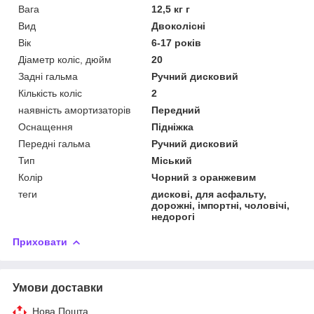
Вага
12,5 кг г
Вид
Двоколісні
Вік
6-17 років
Діаметр коліс, дюйм
20
Задні гальма
Ручний дисковий
Кількість коліс
2
наявність амортизаторів
Передний
Оснащення
Підніжка
Передні гальма
Ручний дисковий
Тип
Міський
Колір
Чорний з оранжевим
теги
дискові, для асфальту,
дорожні, імпортні, чоловічі,
недорогі
Приховати
Умови доставки
Нова Пошта