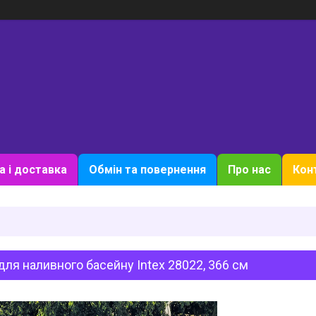
а і доставка
Обмін та повернення
Про нас
Кон
для наливного басейну Intex 28022, 366 см