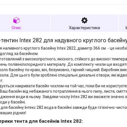
Опис
Характеристики
тентин Intex 282 для надувного круглого басейн
я наливного круглого басейну Intex 2822, діаметр 366 см. - це необ
догляд за басейном.
готовлений з високопротного, якісного, стійкого до високої темпера
нь полівінілхлоридного матеріалу. До комплекту чехли ще входять
коло басейну по краю, він, безумовно, гарний і міцний. Виробник ви
охла. Для цього були зроблені спеціальні дихальні отвори, які відво
т.
ується накривати басейн чохлом на той час, поки Ви не користуєтес
Ваш басейн від небажаного потрапляння в нього пилу, листя, сміття,
одження води в ньому. Завдяки чохлу Intex 282 ви зможете значно 
оди у басейні.
 для басейну Інтекс 282 вода в басейні завжди буде гігієнічно чист
 ваших рідних!
рики тента для басейнів Intex 282: