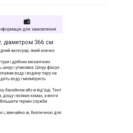
Інформація для замовлення
у, діаметром 366 см
хідний аксесуар, який значно
тури і дрібних механічних
 шнур і упаковка. Шнур фіксує
копував воду і водяну пару на
дять воду і мінімізують
ь басейном або в від'їзді. Тент
 дощу і всяких комах, а вночі
збільшити термін служби
ою і, звичайно ж, безпечною для