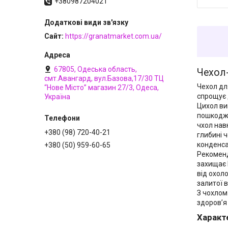
+380987204021
Сайт
https://granatmarket.com.ua/
67805, Одеська область,
Чехол-
смт.Авангард, вул.Базова,17/30 ТЦ
Чехол дл
“Нове Місто” магазин 27/3, Одеса,
спрощує 
Україна
Цихол ви
пошкодже
чхол нав
+380 (98) 720-40-21
глибині ч
конденса
+380 (50) 959-60-65
Рекоменд
захищає 
від охол
залитої в
З чохлом
здоров’я
Характе