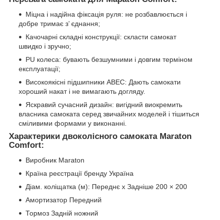
Міцна і надійна фіксація руля: не розбавлюється і
добре тримає з’ єднання;
Качочарні складні конструкції: скласти самокат
швидко і зручно;
PU колеса: бувають безшумними і довгим терміном
експлуатації;
Високоякісні підшипники ABEC: Дають самокати
хороший накат і не вимагають догляду.
Яскравий сучасний дизайн: вигідний виокремить
власника самоката серед звичайних моделей і тішиться
сміливими формами у виконанні.
Характерики двоколісного самоката Maraton
Comfort:
Виробник
Maraton
Країна реєстрації бренду
Україна
Діам. коліщатка (м): Переднє х Задніше
200 × 200
Амортизатор
Передний
Тормоз
Задній ножний