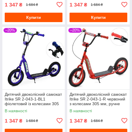
1 347
1 347
₴
₴
1 684 ₴
1 684 ₴
Купити
Купити
–20%
–20%
Дитячий двоколісний самокат
Дитячий двоколісний самокат
Itrike SR 2-043-1-BL1
Itrike SR 2-043-1-R червоний
фіолетовий із колесами 305
з колесами 305 мм, ручне
мм, ручне гальмо
гальмо
В наявності
В наявності
1 347
1 347
₴
₴
1 684 ₴
1 684 ₴