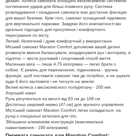
дизайн. Колеса самоката оснащені ексклюзивною системою
поглинання ударів для більш плавного руху. Система
розкладування і складання самоката має достатню фіксацію
для вашої безпеки. Крім того, самокат оснащений підніжкою
для вертикальної парковки. Завдяки його компактності він
ідеально підходить для прогулянок і комфортного
пересування по місту.
Легкий, безпечний і дуже комфортний у використанні.
Міський самокат Maraton Comfort допоможе вашій дитині
розвинути вміння балансувати, координувати рух і моторику, а
підліток — вести рухливий і спортивний спосіб життя.
Маленька вага — лише 4,75 кілограма — легко брати з
собою. Є ремінь для перенесення, підмножина - зручна
функція, щоб поставити самокат там де потрібно, а не шукати
куди б його засловити і не тиснути на землю.
Великі колеса з високоякісного поліуретану - 200 мм.
Хороший накат.
Руль регулюється на висоті від 83 см до 108 см
Достатньо широкий кермо (47 см) для зручного управління.
Містський самокат Maraton Comfort легко складається, на
ручці є спеціальні затискачі для гіпс.
Збільшена алюмінієва конструкція (максимальна
навантаження - 100 кілограмів)
Перевага самоката для Мараton Comfort: