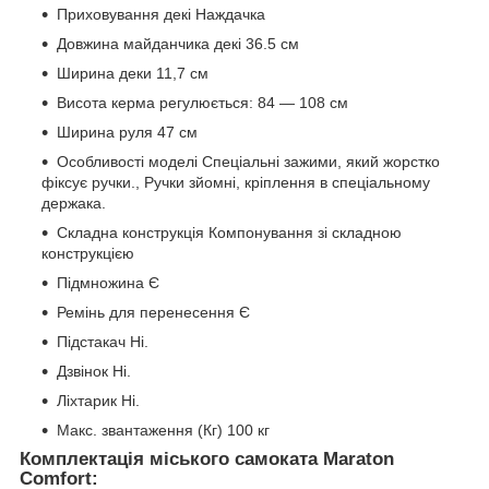
Приховування декі
Наждачка
Довжина майданчика декі
36.5 см
Ширина деки
11,7 см
Висота керма регулюється:
84 — 108 см
Ширина руля
47 см
Особливості моделі
Спеціальні зажими, який жорстко
фіксує ручки., Ручки зйомні, кріплення в спеціальному
держака.
Складна конструкція
Компонування зі складною
конструкцією
Підмножина
Є
Ремінь для перенесення
Є
Підстакач
Ні.
Дзвінок
Ні.
Ліхтарик
Ні.
Макс. звантаження (Кг)
100 кг
Комплектація міського самоката Maraton
Comfort: