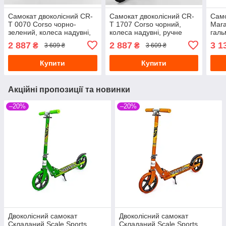
Самокат двоколісний CR-
Самокат двоколісний CR-
Само
T 0070 Corso чорно-
T 1707 Corso чорний,
Mara
зелений, колеса надувні,
колеса надувні, ручне
галь
ручне переднє гальмо
переднє гальмо
2 887
2 887
3 1
₴
₴
3 609 ₴
3 609 ₴
Купити
Купити
Акційні пропозиції та новинки
–20%
–20%
Двоколісний самокат
Двоколісний самокат
Складаний Scale Sports
Складаний Scale Sports