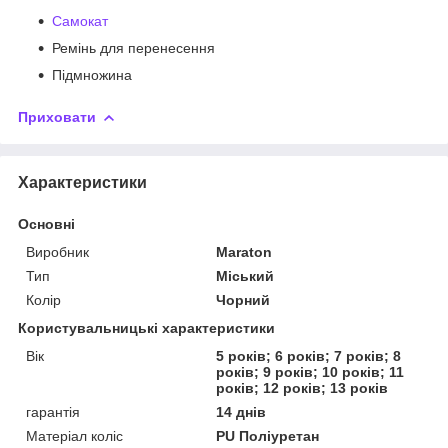
Самокат
Ремінь для перенесення
Підмножина
Приховати
Характеристики
Основні
Виробник
Maraton
Тип
Міський
Колір
Чорний
Користувальницькі характеристики
Вік
5 років; 6 років; 7 років; 8
років; 9 років; 10 років; 11
років; 12 років; 13 років
гарантія
14 днів
Матеріал коліс
PU Поліуретан