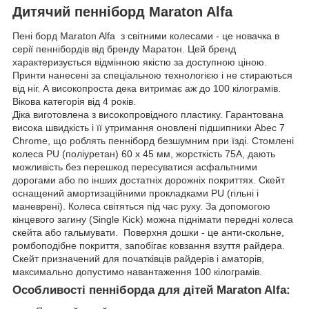
Дитячий пенніборд Maraton Alfa
Пені борд Maraton Alfa з світними колесами - це новачка в
серії пеннібордів від бренду Маратон. Цей бренд
характеризується відмінною якістю за доступною ціною.
Принти нанесені за спеціальною технологією і не стираються
від ніг. А високопроста дека витримає аж до 100 кілограмів.
Вікова категорія від 4 років.
Діка виготовлена з високопровідного пластику. Гарантована
висока швидкість і її утримання оновлені підшипники Abec 7
Chrome, що роблять пенніборд безшумним при їзді. Стомлені
колеса PU (поліуретан) 60 х 45 мм, жорсткість 75А, дають
можливість без перешкод пересуватися асфальтними
дорогами або по інших достатніх дорожніх покриттях. Скейт
оснащений амортизаційними прокладками PU (гільні і
маневрені). Колеса світяться під час руху. За допомогою
кінцевого загину (Single Kick) можна піднімати передні колеса
скейта або гальмувати. Поверхня дошки - це анти-скольне,
ромбоподібне покриття, запобігає ковзання взуття райдера.
Скейт призначений для початківців райдерів і аматорів,
максимально допустимо навантаження 100 кілограмів.
Особливості пенніборда для дітей Maraton Alfa: