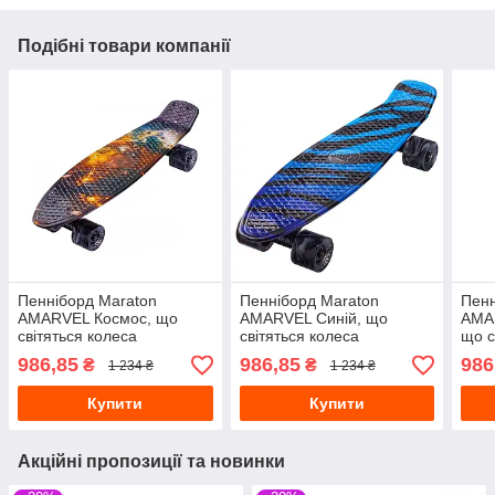
Подібні товари компанії
Пенніборд Maraton
Пенніборд Maraton
Пенн
AMARVEL Космос, що
AMARVEL Синій, що
AMA
світяться колеса
світяться колеса
що с
986,85
986,85
986
₴
₴
1 234 ₴
1 234 ₴
Купити
Купити
Акційні пропозиції та новинки