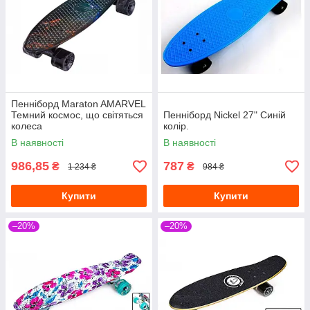
Пенніборд Maraton AMARVEL
Темний космос, що світяться
Пенніборд Nickel 27" Синій
колеса
колір.
В наявності
В наявності
986,85
787
₴
₴
1 234 ₴
984 ₴
Купити
Купити
–20%
–20%