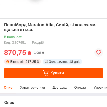
Пенніборд Maraton Alfa, Синій, зі колесами,
що світяться.
В наявності
Код: GS07651
Роздріб
870,75
₴
1 088 ₴
Економія
217.25 ₴
Залишилось
18 днів
Купити
Опис
Характеристики
Доставка
Оплата
Умови п
Опис