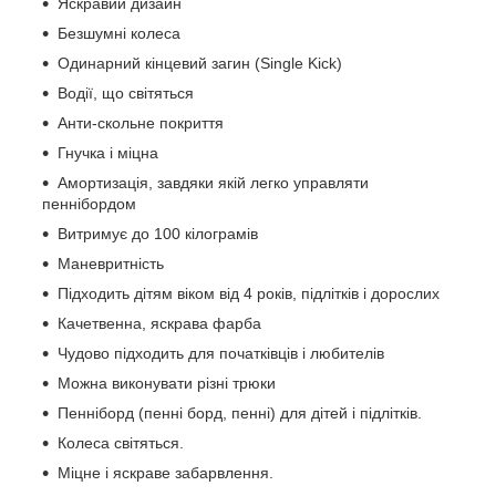
Яскравий дизайн
Безшумні колеса
Одинарний кінцевий загин (Single Kick)
Водії, що світяться
Анти-скольне покриття
Гнучка і міцна
Амортизація, завдяки якій легко управляти
пеннібордом
Витримує до 100 кілограмів
Маневритність
Підходить дітям віком від 4 років, підлітків і дорослих
Качетвенна, яскрава фарба
Чудово підходить для початківців і любителів
Можна виконувати різні трюки
Пенніборд (пенні борд, пенні) для дітей і підлітків.
Колеса світяться.
Міцне і яскраве забарвлення.