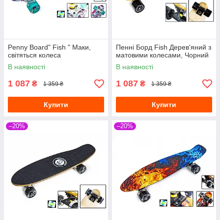
Penny Board" Fish " Маки,
Пенні Борд Fish Дерев'яний з
світяться колеса
матовими колесами, Чорний
В наявності
В наявності
1 087
1 087
₴
₴
1 359 ₴
1 359 ₴
Купити
Купити
–20%
–20%