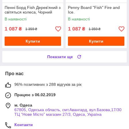
Пенні Борд Fish Дерев'яний з
Penny Board "Fish" Fire and
світяться колеса, Чорний
Ice.
В наявності
В наявності
1 087
1 087
₴
₴
1 359 ₴
1 359 ₴
Купити
Купити
Показати ще
Про нас
96% позитивних з 288 відгуків за рік
Працює з 06.02.2019
м. Одеса
67805, Одеська область, смт.Авангард, вул.Базова,17/30
ТЦ “Нове Місто” магазин 27/3, Одеса, Україна
Контакти