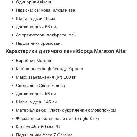
Одинарний кінець.
Підвіска: свічкова, алюмінієва.
Ширина деки 18 см.
Довжина деки 66 см.
Амортизатори: поліуретанові.
Підшипники хромовані.
Характерики дитячого пенніборда Maraton Alfa:
Виробник
Maraton
Країна реєстрації бренду
Україна
Макс. звантаження (Кг)
100 кг
Спеціальні
Світні колеса.
Довжина деки
56 см
Ширина деки
145 см
Матеріал деки:
Пластик укріплений скловолокном
Форма деки:
Концевий загин (Single Kick)
Колеса
45 х 60 мм PU
Подшипники
Abec 7 Chrome