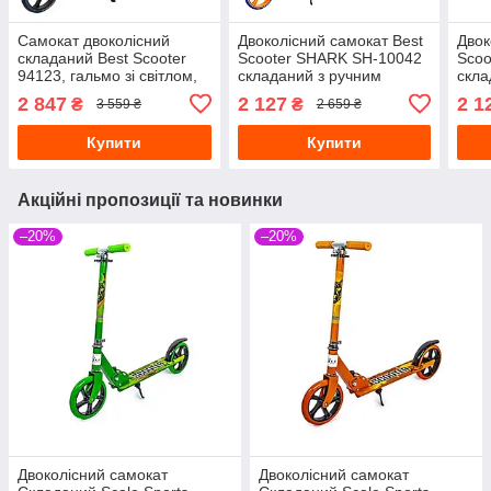
Самокат двоколісний
Двоколісний самокат Best
Двок
складаний Best Scooter
Scooter SHARK SH-10042
Scoo
94123, гальмо зі світлом,
складаний з ручним
скла
чорно-синій
гальмом і амортизатором
галь
2 847
2 127
2 1
₴
₴
3 559 ₴
2 659 ₴
синій
жовт
Купити
Купити
Акційні пропозиції та новинки
–20%
–20%
Двоколісний самокат
Двоколісний самокат