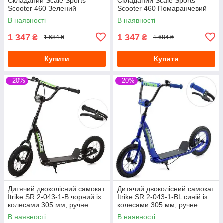
Складаний Scale Sports
Складаний Scale Sports
Scooter 460 Зелений
Scooter 460 Помаранчевий
В наявності
В наявності
1 347
1 347
₴
₴
1 684 ₴
1 684 ₴
Купити
Купити
–20%
–20%
Дитячий двоколісний самокат
Дитячий двоколісний самокат
Itrike SR 2-043-1-B чорний із
Itrike SR 2-043-1-BL синій із
колесами 305 мм, ручне
колесами 305 мм, ручне
гальмо
гальмо
В наявності
В наявності