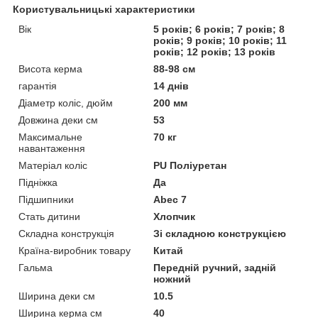
Користувальницькі характеристики
Вік
5 років; 6 років; 7 років; 8
років; 9 років; 10 років; 11
років; 12 років; 13 років
Висота керма
88-98 см
гарантія
14 днів
Діаметр коліс, дюйм
200 мм
Довжина деки см
53
Максимальне
70 кг
навантаження
Матеріал коліс
PU Поліуретан
Підніжка
Да
Підшипники
Abec 7
Стать дитини
Хлопчик
Складна конструкція
Зі складною конструкцією
Країна-виробник товару
Китай
Гальма
Передній ручний, задній
ножний
Ширина деки см
10.5
Ширина керма см
40