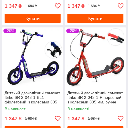
1 347
1 347
₴
₴
1 684 ₴
1 684 ₴
Купити
Купити
–20%
–20%
Дитячий двоколісний самокат
Дитячий двоколісний самокат
Itrike SR 2-043-1-BL1
Itrike SR 2-043-1-R червоний
фіолетовий із колесами 305
з колесами 305 мм, ручне
мм, ручне гальмо
гальмо
В наявності
В наявності
1 347
1 347
₴
₴
1 684 ₴
1 684 ₴