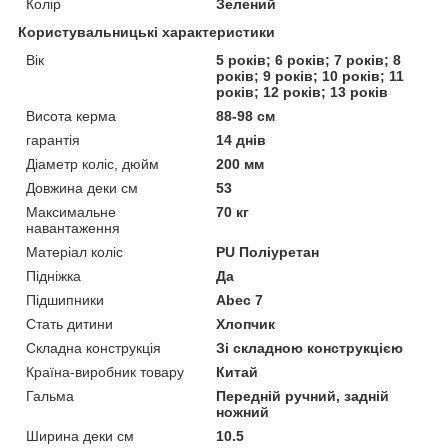
Колір
Зелений
Користувальницькі характеристики
Вік
5 років; 6 років; 7 років; 8
років; 9 років; 10 років; 11
років; 12 років; 13 років
Висота керма
88-98 см
гарантія
14 днів
Діаметр коліс, дюйм
200 мм
Довжина деки см
53
Максимальне
70 кг
навантаження
Матеріал коліс
PU Поліуретан
Підніжка
Да
Підшипники
Abec 7
Стать дитини
Хлопчик
Складна конструкція
Зі складною конструкцією
Країна-виробник товару
Китай
Гальма
Передній ручний, задній
ножний
Ширина деки см
10.5