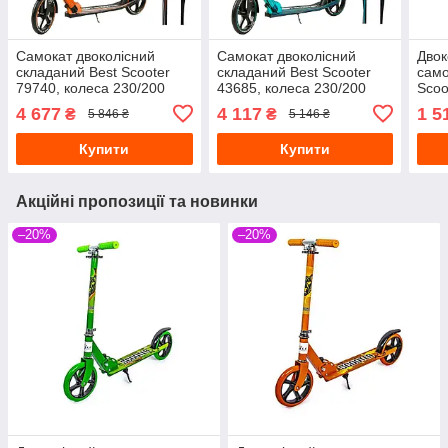
Самокат двоколісний
Самокат двоколісний
Двок
складаний Best Scooter
складаний Best Scooter
само
79740, колеса 230/200
43685, колеса 230/200
Scoo
мм, ручне гальмо, фара,
мм, ручне гальмо, фара,
галь
4 677
4 117
1 5
₴
₴
5 846 ₴
5 146 ₴
Помаранчевий
Бірюзовий
Чер
Купити
Купити
Акційні пропозиції та новинки
–20%
–20%