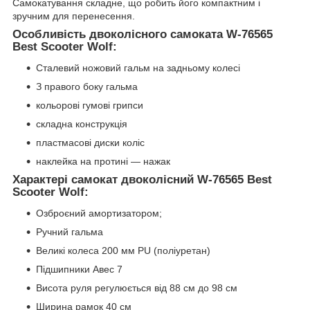
Самокатування складне, що робить його компактним і
зручним для перенесення.
Особливість двоколісного самоката W-76565
Best Scooter Wolf:
Сталевий ножовий гальм на задньому колесі
З правого боку гальма
кольорові гумові грипси
складна конструкція
пластмасові диски коліс
наклейка на протині — нажак
Характері самокат двоколісний W-76565 Best
Scooter Wolf:
Озброєний амортизатором;
Ручний гальма
Великі колеса 200 мм PU (поліуретан)
Підшипники Авес 7
Висота руля регулюється від 88 см до 98 см
Ширина рамок 40 см