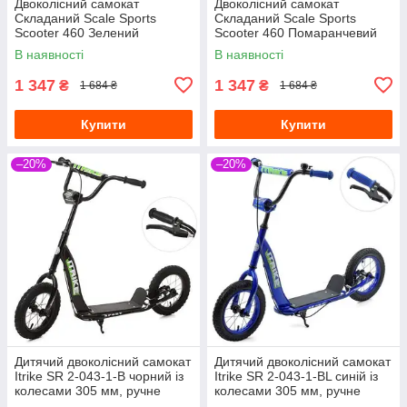
Двоколісний самокат
Двоколісний самокат
Складаний Scale Sports
Складаний Scale Sports
Scooter 460 Зелений
Scooter 460 Помаранчевий
В наявності
В наявності
1 347
1 347
₴
₴
1 684 ₴
1 684 ₴
Купити
Купити
–20%
–20%
Дитячий двоколісний самокат
Дитячий двоколісний самокат
Itrike SR 2-043-1-B чорний із
Itrike SR 2-043-1-BL синій із
колесами 305 мм, ручне
колесами 305 мм, ручне
гальмо
гальмо