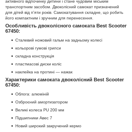
активного відпочинку дитини і стане чудовим міським
транспортним засобом. Двоколісний самокат призначений
для дітей від п'яти років. Самокатування складне, що робить
його компактним і зручним для перенесення.
Особливість двоколісного самоката Best Scooter
67450:
Сталевий ножовий гальм на задньому колесі
кольорові гумові грипси
складна конструкція
пластмасові диски коліс
наклейка на протині — нажак
Характерики самоката двоколісний Best Scooter
67450:
Облога: алюміній
Озброєний амортизатором
Великі колеса PU 200 мм
Підшипники Авес 7
Новий широкий закручений кермо