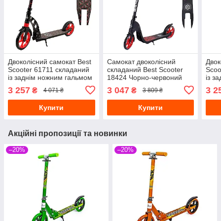
Двоколісний самокат Best
Самокат двоколісний
Двок
Scooter 61711 складаний
складаний Best Scooter
Scoo
із заднім ножним гальмом
18424 Чорно-червоний
із з
червоний
зел
3 257
3 047
3 2
₴
₴
4 071 ₴
3 809 ₴
Купити
Купити
Акційні пропозиції та новинки
–20%
–20%