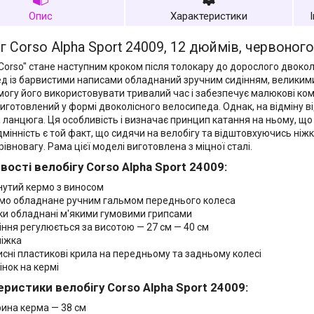
Опис
Характеристики
г Corso Alpha Sport 24009, 12 дюймів, червоног
"Corso" стане наступним кроком після толокару до дорослого двоко
д із барвистими написами обладнаний зручним сидінням, великим
могу його використовувати тривалий час і забезпечує малюкові ко
виготовлений у формі двоколісного велосипеда. Однак, на відміну ві
а ланцюга. Ця особливість і визначає принцип катання на ньому, що 
дмінність є той факт, що сидячи на велобігу та відштовхуючись ніжк
івновагу. Рама цієї моделі виготовлена з міцної сталі.
ості велобігу Corso Alpha Sport 24009:
нутий кермо з виносом
мо обладнане ручним гальмом переднього колеса
ки обладнані м'якими гумовими грипсами
іння регулюється за висотою — 27 см — 40 см
ніжка
исні пластикові крила на передньому та задньому колесі
інок на кермі
ристики велобігу Corso Alpha Sport 24009:
ина керма — 38 см