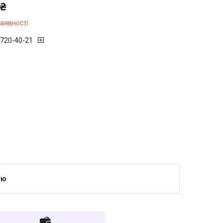
 ₴
наявності
 720-40-21
тю