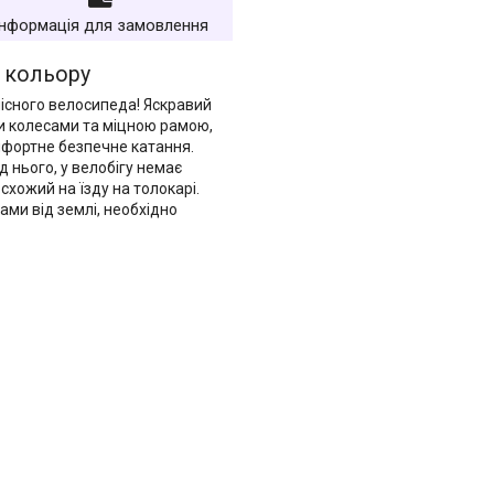
Інформація для замовлення
о кольору
лісного велосипеда! Яскравий
и колесами та міцною рамою,
мфортне безпечне катання.
д нього, у велобігу немає
схожий на їзду на толокарі.
ами від землі, необхідно