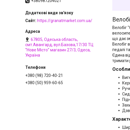
+380987204021
Велобі
Сайт
https://granatmarket.com.ua/
Велобіг 
велосипе
що дає з
67805, Одеська область,
Велобіг 
смт.Авангард, вул.Базова,17/30 ТЦ
педалі т
“Нове Місто” магазин 27/3, Одеса,
Єдина ві
Україна
тримати р
Особлив
+380 (98) 720-40-21
Виг
+380 (50) 959-60-65
Кер
Руч
Сид
Під
Зах
Дзв
Характе
Шир