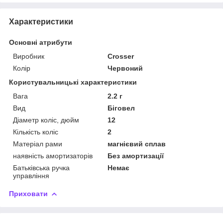
Характеристики
Основні атрибути
Виробник
Crosser
Колір
Червоний
Користувальницькі характеристики
Вага
2.2 г
Вид
Біговел
Діаметр коліс, дюйм
12
Кількість коліс
2
Матеріал рами
магнієвий сплав
наявність амортизаторів
Без амортизації
Батьківська ручка
Немає
управління
Приховати