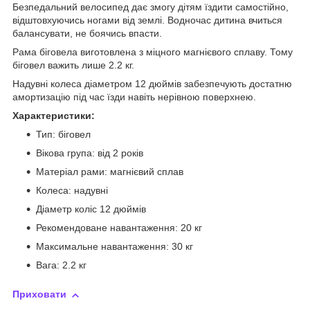
Безпедальний велосипед дає змогу дітям їздити самостійно,
відштовхуючись ногами від землі. Водночас дитина вчиться
балансувати, не боячись впасти.
Рама біговела виготовлена з міцного магнієвого сплаву. Тому
біговел важить лише 2.2 кг.
Надувні колеса діаметром 12 дюймів забезпечують достатню
амортизацію під час їзди навіть нерівною поверхнею.
Характеристики:
Тип: біговел
Вікова група: від 2 років
Матеріал рами: магнієвий сплав
Колеса: надувні
Діаметр коліс 12 дюймів
Рекомендоване навантаження: 20 кг
Максимальне навантаження: 30 кг
Вага: 2.2 кг
Приховати