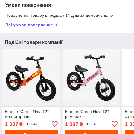
Умови повернення
Повернення товару впродовж 14 днів за домовленістю
Всі умови повернення
Подібні товари компанії
Біговел Corso Navi 12"
Біговел Corso Navi 12"
Біго
жовтогарячий
рожевий
сала
1 307
1 307
1 3
₴
₴
1 634 ₴
1 634 ₴