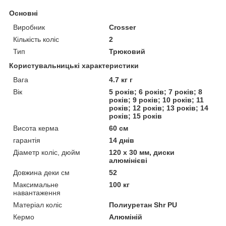
Основні
Виробник
Crosser
Кількість коліс
2
Тип
Трюковий
Користувальницькі характеристики
Вага
4.7 кг г
Вік
5 років; 6 років; 7 років; 8
років; 9 років; 10 років; 11
років; 12 років; 13 років; 14
років; 15 років
Висота керма
60 см
гарантія
14 днів
Діаметр коліс, дюйм
120 х 30 мм, диски
алюмінієві
Довжина деки см
52
Максимальне
100 кг
навантаження
Матеріал коліс
Полиуретан Shr PU
Кермо
Алюміній