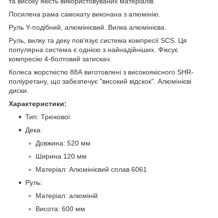
та високу якість використовуваних матеріалів.
Посилена рама самокату виконана з алюмінію.
Руль Y-подібний, алюмінієвий. Вилка алюмінієва.
Руль, вилку та деку пов'язує система компресії SCS. Ця
популярна система є однією з найнадійніших. Фіксує
компресію 4-болтовий затискач.
Колеса жорсткістю 88А виготовлені з високоякісного SHR-
поліуретану, що забезпечує "високий відскок". Алюмінієві
диски.
Характеристики:
Тип: Трюкової
Дека:
Довжина: 520 мм
Ширина 120 мм
Матеріал: Алюмінієвий сплав 6061
Руль:
Матеріал: алюміній
Висота: 600 мм