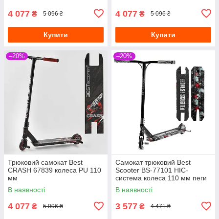
4 077
4 077
₴
₴
5 096 ₴
5 096 ₴
Купити
Купити
–20%
–20%
Трюковий самокат Best
Самокат трюковий Best
CRASH 67839 колеса PU 110
Scooter BS-77101 HIC-
мм
система колеса 110 мм пеги
чорний
В наявності
В наявності
4 077
3 577
₴
₴
5 096 ₴
4 471 ₴