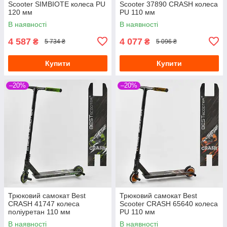
Scooter SIMBIOTE колеса PU
Scooter 37890 CRASH колеса
120 мм
PU 110 мм
В наявності
В наявності
4 587
4 077
₴
₴
5 734 ₴
5 096 ₴
Купити
Купити
–20%
–20%
Трюковий самокат Best
Трюковий самокат Best
CRASH 41747 колеса
Scooter CRASH 65640 колеса
поліуретан 110 мм
PU 110 мм
В наявності
В наявності