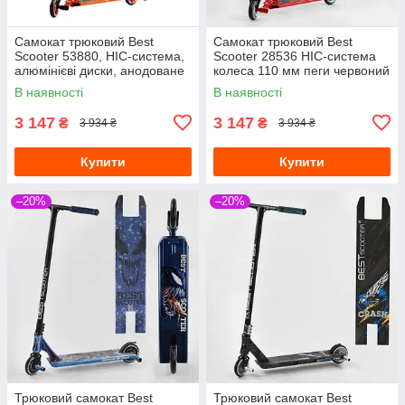
Самокат трюковий Best
Самокат трюковий Best
Scooter 53880, HIC-система,
Scooter 28536 HIC-система
алюмінієві диски, анодоване
колеса 110 мм пеги червоний
фарбування, Червоне золото
В наявності
В наявності
3 147
3 147
₴
₴
3 934 ₴
3 934 ₴
Купити
Купити
–20%
–20%
Трюковий самокат Best
Трюковий самокат Best