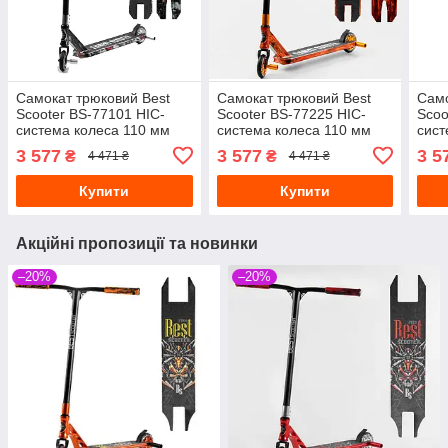
Самокат трюковий Best
Самокат трюковий Best
Само
Scooter BS-77101 HIC-
Scooter BS-77225 HIC-
Scoo
система колеса 110 мм
система колеса 110 мм
сист
пеги чорний
пеги жовтогарячий
пеги
3 577
3 577
3 5
₴
₴
4 471 ₴
4 471 ₴
Купити
Купити
Акційні пропозиції та новинки
–20%
–20%