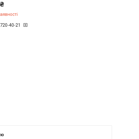
 ₴
наявності
 720-40-21
тю