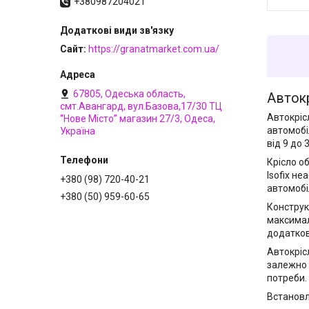
+380987204021
Сайт
https://granatmarket.com.ua/
67805, Одеська область,
Авток
смт.Авангард, вул.Базова,17/30 ТЦ
Автокріс
“Нове Місто” магазин 27/3, Одеса,
автомобі
Україна
від 9 до 
Крісло о
Isofix н
+380 (98) 720-40-21
автомобіл
+380 (50) 959-60-65
Конструк
максимал
додатков
Автокріс
залежно 
потреби.
Встановлю