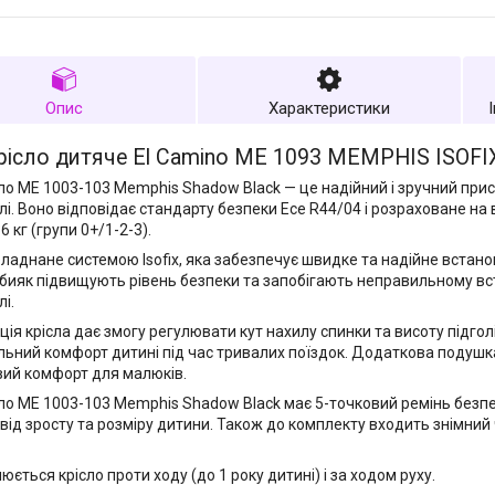
Опис
Характеристики
рісло дитяче
El
Camino
ME
1093
MEMPHIS
ISOFI
ло ME 1003-103 Memphis Shadow Black — це надійний і зручний прис
лі. Воно відповідає стандарту безпеки Ece R44/04 і розраховане на
36 кг (групи 0+/1-2-3).
бладнане системою Isofix, яка забезпечує швидке та надійне встано
еабияк підвищують рівень безпеки та запобігають неправильному в
і.
ція крісла дає змогу регулювати кут нахилу спинки та висоту підго
ьний комфорт дитині під час тривалих поїздок. Додаткова подушка
ий комфорт для малюків.
ло ME 1003-103 Memphis Shadow Black має 5-точковий ремінь безп
від зросту та розміру дитини. Також до комплекту входить знімний
ється крісло проти ходу (до 1 року дитині) і за ходом руху.