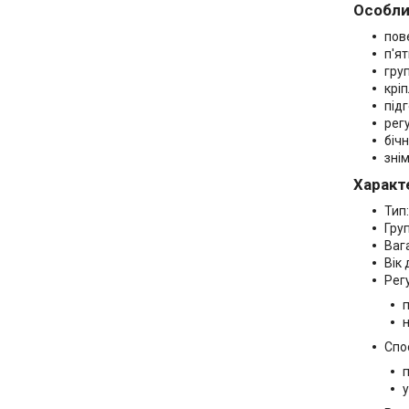
Особли
пов
п'я
гру
крі
під
рег
біч
зні
Характ
Тип
Група
Вага
Вік
Рег
н
Спо
п