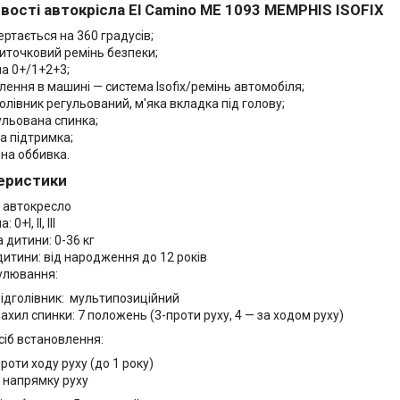
вості автокрісла
El
Camino
ME
1093
MEMPHIS
ISOFIX
ертається на 360 градусів;
титочковий ремінь безпеки;
па 0+/1+2+3;
плення в машині — система Isofix/ремінь автомобіля;
голівник регульований, м'яка вкладка під голову;
ульована спинка;
на підтримка;
мна оббивка.
еристики
: автокресло
: 0+I, II, III
 дитини: 0-36 кг
 дитини: від народження до 12 років
улювання:
підголівник: мультипозиційний
ахил спинки: 7 положень (3-проти руху, 4 — за ходом руху)
сіб встановлення:
роти ходу руху (до 1 року)
у напрямку руху