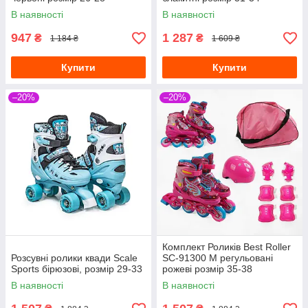
В наявності
В наявності
947
1 287
₴
₴
1 184 ₴
1 609 ₴
Купити
Купити
–20%
–20%
Комплект Роликів Best Roller
Розсувні ролики квади Scale
SC-91300 М регульовані
Sports бірюзові, розмір 29-33
рожеві розмір 35-38
В наявності
В наявності