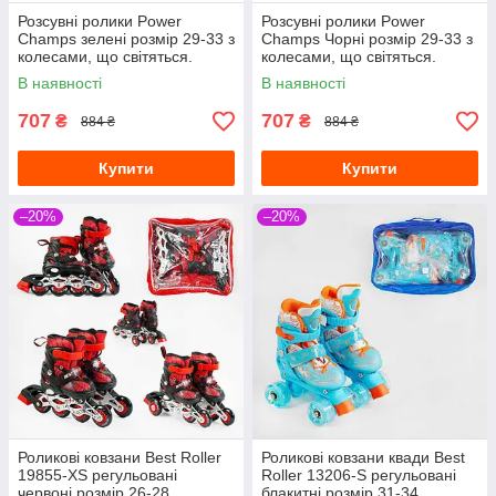
Розсувні ролики Power
Розсувні ролики Power
Champs зелені розмір 29-33 з
Champs Чорні розмір 29-33 з
колесами, що світяться.
колесами, що світяться.
В наявності
В наявності
707
707
₴
₴
884 ₴
884 ₴
Купити
Купити
–20%
–20%
Роликові ковзани Best Roller
Роликові ковзани квади Best
19855-XS регульовані
Roller 13206-S регульовані
червоні розмір 26-28
блакитні розмір 31-34