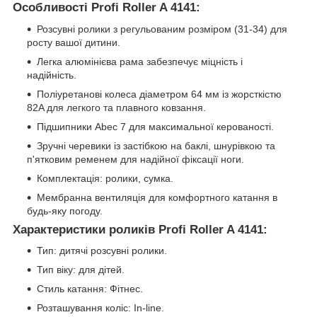
Особливості Profi Roller A 4141:
Розсувні ролики з регульованим розміром (31-34) для
росту вашої дитини.
Легка алюмінієва рама забезпечує міцність і
надійність.
Поліуретанові колеса діаметром 64 мм із жорсткістю
82A для легкого та плавного ковзання.
Підшипники Abec 7 для максимальної керованості.
Зручні черевики із застібкою на баклі, шнурівкою та
п'ятковим ременем для надійної фіксації ноги.
Комплектація: ролики, сумка.
Мембранна вентиляція для комфортного катання в
будь-яку погоду.
Характеристики роликів Profi Roller A 4141:
Тип: дитячі розсувні ролики.
Тип віку: для дітей.
Стиль катання: Фітнес.
Розташування коліс: In-line.