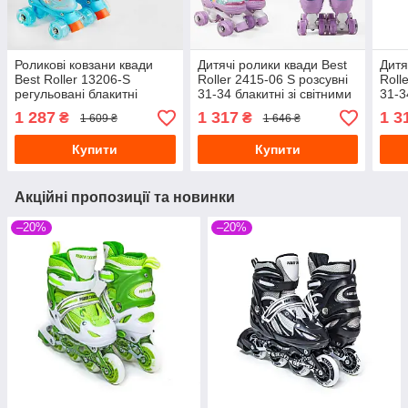
Роликові ковзани квади
Дитячі ролики квади Best
Дитя
Best Roller 13206-S
Roller 2415-06 S розсувні
Roll
регульовані блакитні
31-34 блакитні зі світними
31-3
розмір 31-34
колесами
кол
1 287
1 317
1 3
₴
₴
1 609 ₴
1 646 ₴
Купити
Купити
Акційні пропозиції та новинки
–20%
–20%