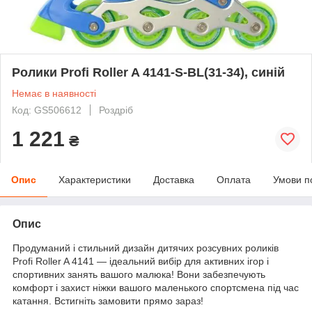
Ролики Profi Roller A 4141-S-BL(31-34), синій
Немає в наявності
Код: GS506612
Роздріб
1 221
₴
Опис
Характеристики
Доставка
Оплата
Умови п
Опис
Продуманий і стильний дизайн дитячих розсувних роликів
Profi Roller A 4141 — ідеальний вибір для активних ігор і
спортивних занять вашого малюка! Вони забезпечують
комфорт і захист ніжки вашого маленького спортсмена під час
катання. Встигніть замовити прямо зараз!