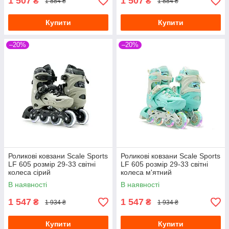
1 507
1 507
₴
₴
1 884 ₴
1 884 ₴
Купити
Купити
–20%
–20%
Роликові ковзани Scale Sports
Роликові ковзани Scale Sports
LF 605 розмір 29-33 світні
LF 605 розмір 29-33 світні
колеса сірий
колеса м'ятний
В наявності
В наявності
1 547
1 547
₴
₴
1 934 ₴
1 934 ₴
Купити
Купити