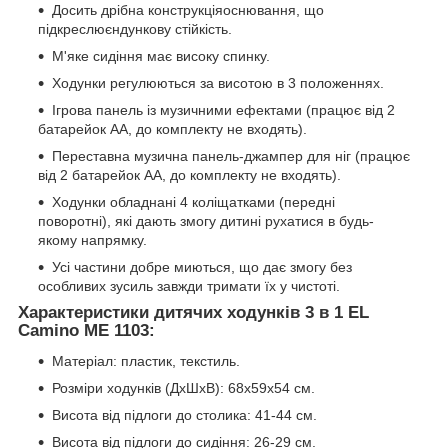
Досить дрібна конструкціяocнювання, що
підкреслюєндункову стійкість.
М'яке сидіння має високу спинку.
Ходунки регулюються за висотою в 3 положеннях.
Ігрова панель із музичними ефектами (працює від 2
батарейок АА, до комплекту не входять).
Переставна музична панель-джампер для ніг (працює
від 2 батарейок АА, до комплекту не входять).
Ходунки обладнані 4 коліщатками (передні
поворотні), які дають змогу дитині рухатися в будь-
якому напрямку.
Усі частини добре миються, що дає змогу без
особливих зусиль завжди тримати їх у чистоті.
Характеристики дитячих ходунків 3 в 1 EL
Camino ME 1103:
Матеріал: пластик, текстиль.
Розміри ходунків (ДхШхВ): 68х59х54 см.
Висота від підлоги до столика: 41-44 см.
Висота від підлоги до сидіння: 26-29 см.