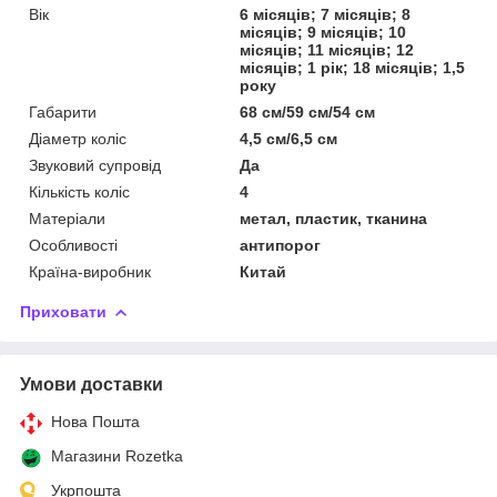
Вік
6 місяців; 7 місяців; 8
місяців; 9 місяців; 10
місяців; 11 місяців; 12
місяців; 1 рік; 18 місяців; 1,5
року
Габарити
68 см/59 см/54 см
Діаметр коліс
4,5 см/6,5 см
Звуковий супровід
Да
Кількість коліс
4
Матеріали
метал, пластик, тканина
Особливості
антипорог
Країна-виробник
Китай
Приховати
Умови доставки
Нова Пошта
Магазини Rozetka
Укрпошта