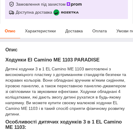
Замовлення під захистом
Доступна доставка
Опис
Характеристики
Доставка
Оплата
Умови п
Опис
Ходунки El Camino ME 1103 PARADISE
Дитячі ходунки 3 в 1 EL Camino ME 1103 виготовлені з
високоміцного пластику з дотриманням стандартів безпеки та
яскравих кольорів. Вони обладнані зручним м'яким сидінням,
ігровою панеллю, а також переставною панеллю-джампером
зі світловими та звуковими ефектами. Ходунки обладнані 4
коліщатками, які дають змогу дитині рухатися в будь-якому
напрямку. Ви можете купити своєму малюкові ходунки EL
Camino ME 1103 і в такий спосіб сприяти фізичному розвитку
дитини.
Особливості дитячих ходунків 3 в 1 EL Camino
ME 1103: