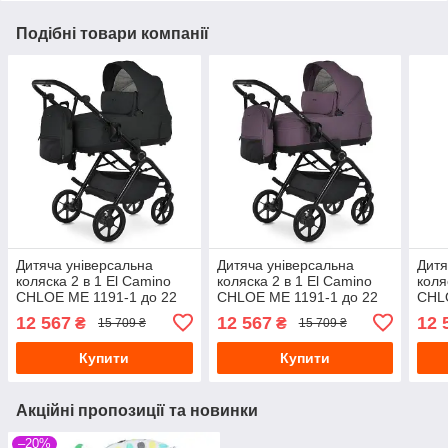
Подібні товари компанії
Дитяча універсальна
Дитяча універсальна
Дитя
коляска 2 в 1 El Camino
коляска 2 в 1 El Camino
коля
CHLOE ME 1191-1 до 22
CHLOE ME 1191-1 до 22
CHLO
кг, алюмінієва рама, PU-
кг, алюмінієва рама,
сіри
12 567
12 567
12 
₴
₴
15 709 ₴
15 709 ₴
коліща, аксесуари, чорний
люлька та прогулянковий
блок, бузковий
Купити
Купити
Акційні пропозиції та новинки
–20%