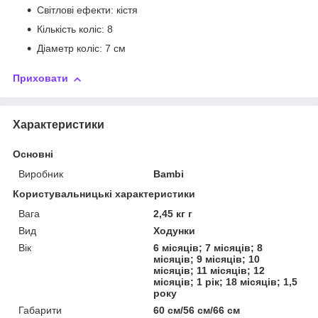
Світлові ефекти: кістя
Кількість коліс: 8
Діаметр коліс: 7 см
Приховати
Характеристики
Основні
Виробник
Bambi
Користувальницькі характеристики
Вага
2,45 кг г
Вид
Ходунки
Вік
6 місяців; 7 місяців; 8
місяців; 9 місяців; 10
місяців; 11 місяців; 12
місяців; 1 рік; 18 місяців; 1,5
року
Габарити
60 см/56 см/66 см