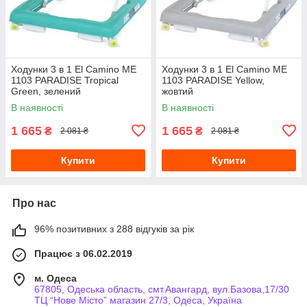
Ходунки 3 в 1 El Camino ME
Ходунки 3 в 1 El Camino ME
1103 PARADISE Tropical
1103 PARADISE Yellow,
Green, зелений
жовтий
В наявності
В наявності
1 665
1 665
₴
₴
2 081 ₴
2 081 ₴
Купити
Купити
Про нас
96% позитивних з 288 відгуків за рік
Працює з 06.02.2019
м. Одеса
67805, Одеська область, смт.Авангард, вул.Базова,17/30
ТЦ “Нове Місто” магазин 27/3, Одеса, Україна