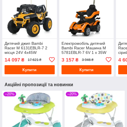
Дитячий джип Bambi
Електромобіль дитячий
Дитя
Racer M 6131EBLR-7 2
Bambi Racer Машина M
Race
місця 24V 4x45W
5781EBLR-7 6V 1 x 35W
сіри
помаранчевий
помаранчевий
вста
14 097
3 157
4 6
₴
₴
17 621 ₴
3 946 ₴
Купити
Купити
Акційні пропозиції та новинки
–20%
–20%