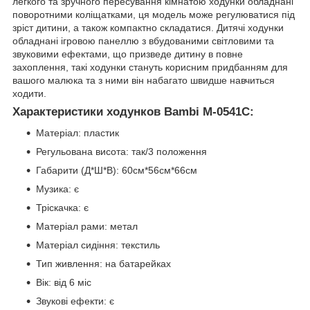
легкого та зручного пересування кімнатою ходунки обладнані
поворотними коліщатками, ця модель може регулюватися під
зріст дитини, а також компактно складатися. Дитячі ходунки
обладнані ігровою панеллю з вбудованими світловими та
звуковими ефектами, що призведе дитину в повне
захоплення, такі ходунки стануть корисним придбанням для
вашого малюка та з ними він набагато швидше навчиться
ходити.
Характеристики ходунков Bambi M-0541C:
Матеріал: пластик
Регульована висота: так/3 положення
Габарити (Д*Ш*В): 60см*56см*66см
Музика: є
Тріскачка: є
Матеріал рами: метал
Матеріал сидіння: текстиль
Тип живлення: на батарейках
Вік: від 6 міс
Звукові ефекти: є