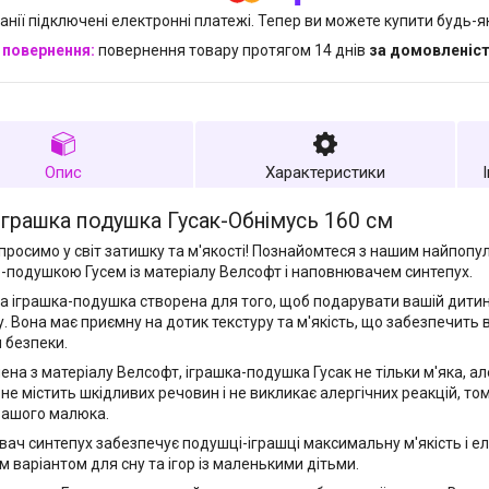
анії підключені електронні платежі. Тепер ви можете купити будь-
повернення товару протягом 14 днів
за домовленіс
Опис
Характеристики
іграшка подушка Гусак-Обнімусь 160 см
просимо у світ затишку та м'якості! Познайомтеся з нашим найпоп
-подушкою Гусем із матеріалу Велсофт і наповнювачем синтепух.
а іграшка-подушка створена для того, щоб подарувати вашій дитин
. Вона має приємну на дотик текстуру та м'якість, що забезпечить
я безпеки.
ена з матеріалу Велсофт, іграшка-подушка Гусак не тільки м'яка, а
 не містить шкідливих речовин і не викликає алергічних реакцій, то
вашого малюка.
ач синтепух забезпечує подушці-іграшці максимальну м'якість і ела
м варіантом для сну та ігор із маленькими дітьми.