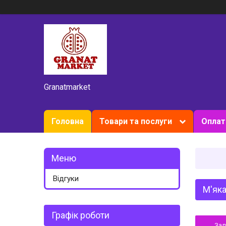
Granatmarket
Головна
Товари та послуги
Оплат
Відгуки
М'яка
Графік роботи
За