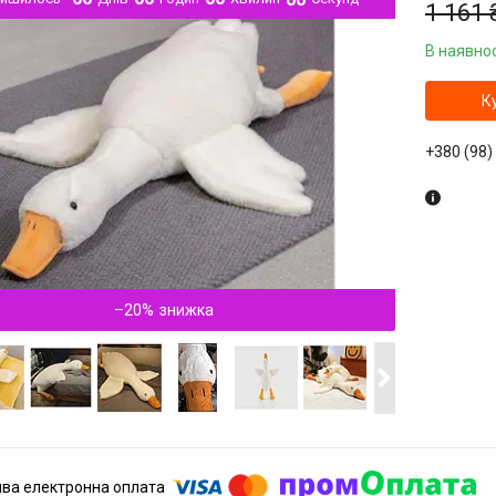
1 161 
В наявнос
К
+380 (98)
–20%