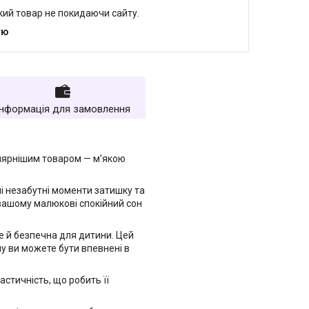
який товар не покидаючи сайту.
тю
Інформація для замовлення
улярнішим товаром — м'якою
і незабутні моменти затишку та
 вашому малюкові спокійний сон
ле й безпечна для дитини. Цей
му ви можете бути впевнені в
стичність, що робить її