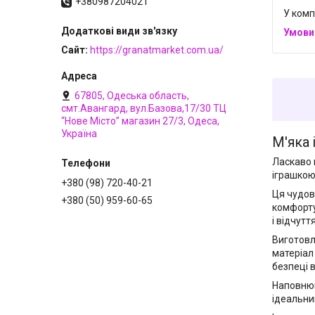
+380987204021
У комп
Сайт
https://granatmarket.com.ua/
67805, Одеська область,
смт.Авангард, вул.Базова,17/30 ТЦ
“Нове Місто” магазин 27/3, Одеса,
Україна
М'яка 
Ласкаво 
іграшкою
+380 (98) 720-40-21
Ця чудов
+380 (50) 959-60-65
комфорту
і відчутт
Виготовл
матеріал
безпеці 
Наповнюв
ідеальни